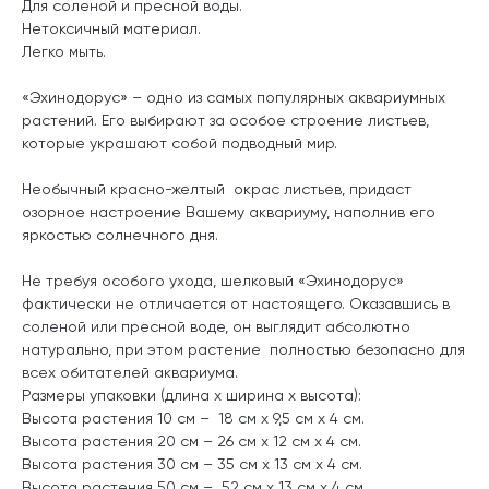
Для соленой и пресной воды.
Нетоксичный материал.
Легко мыть.
«Эхинодорус» – одно из самых популярных аквариумных
растений. Его выбирают за особое строение листьев,
которые украшают собой подводный мир.
Необычный красно-желтый окрас листьев, придаст
озорное настроение Вашему аквариуму, наполнив его
яркостью солнечного дня.
Не требуя особого ухода, шелковый «Эхинодорус»
фактически не отличается от настоящего. Оказавшись в
соленой или пресной воде, он выглядит абсолютно
натурально, при этом растение полностью безопасно для
всех обитателей аквариума.
Размеры упаковки (длина х ширина х высота):
Высота растения 10 см – 18 см x 9,5 см x 4 см.
Высота растения 20 см – 26 см x 12 см x 4 см.
Высота растения 30 см – 35 см x 13 см x 4 см.
Высота растения 50 см – 52 см x 13 см x 4 см.