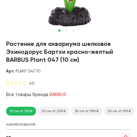
Растение для аквариума шелковое
Эхинодорус Бартхи красно-желтый
BARBUS Plant 047 (10 см)
Арт.
PLANT 047/10
40
Все товары бренда
BARBUS
10 см
от 130
₽
20 см
от 259
₽
30 см
от 390
₽
50 см
от 519
₽
НАИМЕНОВАНИЕ