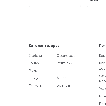
10 см
130
₽
Каталог товаров
Пок
Собаки
Фермерам
Как
Кошки
Рептилии
Кур
дос
Рыбы
Сам
Акции
Птицы
маг
Бренды
Грызуны
Усл
Воз
Воз