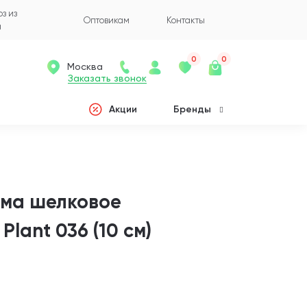
з из
Оптовикам
Контакты
а
0
0
Москва
Заказать звонок
Акции
Бренды
ума шелковое
lant 036 (10 см)