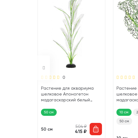
0
квариума
Растение для аквариума
Растение 
одорус
шелковое Апоногетон
шелковое
желтый
мадагаскарский белый
мадагаск
 (10 см)
BARBUS Plant 042 (50 см)
BARBUS Pla
30 см
50 см
10 см
50 см
504
₽
50 см
415
₽
158
₽