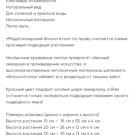
Ключевые особенности:
Натуральный вид.
Для соленой и пресной воды.
Нетоксичный материал.
Легко мыть.
«Мадагаскарский Апоногетон» по праву считается самым
красивым подводным растением.
Необычные кружевные листья превратят обычный
аквариум в произведение искусства, а
высококачественные нетоксичные материалы шелкового
«Апоногетона» избавят его владельца от лишних забот.
Красный цвет подарит особый шарм аквариуму, а Вам
останется только любоваться подводным пейзажем своего
подводного мира!
Размеры упаковки (длина х ширина х высота):
Высота растения 10 см – 18 см x 9,5 см x 4 см.
Высота растения 20 см – 26 см x 12 см x 4 см.
Высота растения 30 см – 35 см x 13 см x 4 см.