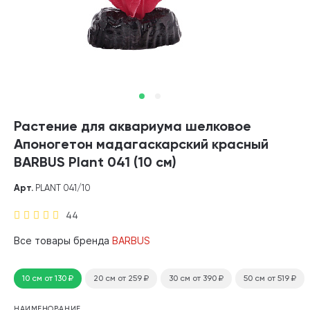
Растение для аквариума шелковое
Апоногетон мадагаскарский красный
BARBUS Plant 041 (10 см)
Арт.
PLANT 041/10
44
Все товары бренда
BARBUS
10 см
от 130
₽
20 см
от 259
₽
30 см
от 390
₽
50 см
от 519
₽
НАИМЕНОВАНИЕ