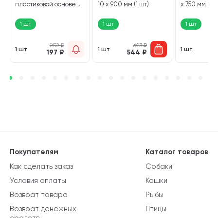
8
пластиковой основе 28
10 х 900 мм (1 шт)
х 750 мм (1 ш
х 19 х 300 мм (1 шт)
1 шт
1 шт
1 шт
252
₽
693
₽
1 шт
1 шт
1 шт
197
₽
544
₽
4
Покупателям
Каталог товаров
Как сделать заказ
Собаки
Условия оплаты
Кошки
Возврат товара
Рыбы
Возврат денежных
Птицы
средств