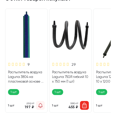
9
29
Распылитель воздуха
Распылитель воздуха
Распылитель
Laguna 3804 на
Laguna 75GR гибкий 10
Laguna 120G
8
пластиковой основе 28
х 750 мм (1 шт)
10 х 1200 мм 
х 19 х 300 мм (1 шт)
1 шт
1 шт
1 шт
252
₽
580
₽
1 шт
1 шт
1 шт
197
₽
455
₽
6