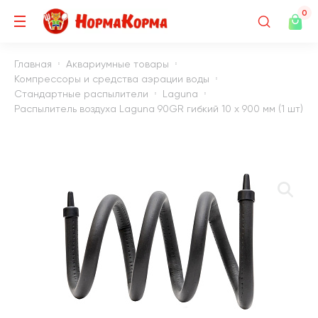
0
Главная
Аквариумные товары
Компрессоры и средства аэрации воды
Стандартные распылители
Laguna
Распылитель воздуха Laguna 90GR гибкий 10 х 900 мм (1 шт)