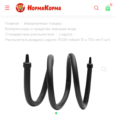
0
Главная
Аквариумные товары
Компрессоры и средства аэрации воды
Стандартные распылители
Laguna
Распылитель воздуха Laguna 75GR гибкий 10 х 750 мм (1 шт)