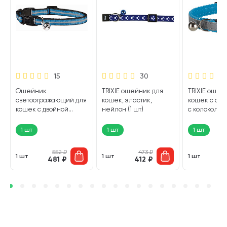
15
30
Ошейник
TRIXIE ошейник для
TRIXIE ошей
светоотражающий для
кошек, эластик,
кошек с отр
кошек с двойной
нейлон (1 шт)
с колокольчи
–
застежкой Trixie (1 шт)
1 шт
1 шт
1 шт
552
₽
473
₽
1 шт
1 шт
1 шт
481
₽
412
₽
2