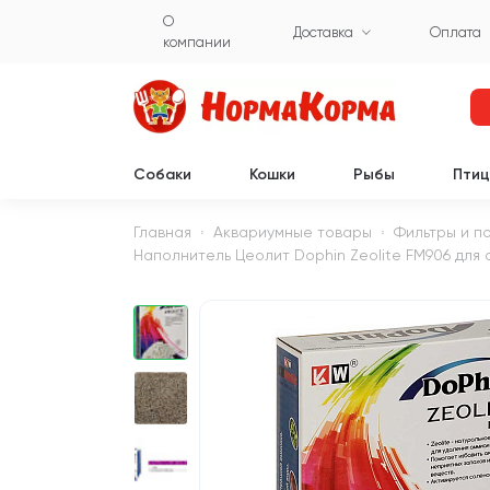
О
Доставка
Оплата
компании
Собаки
Кошки
Рыбы
Пти
Главная
Аквариумные товары
Фильтры и п
Наполнитель Цеолит Dophin Zeolite FM906 для 