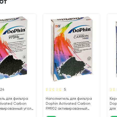
ют
24
5
ль для фильтра
Наполнитель для фильтра
Кер
tivated Carbon
Dophin Activated Carbon
Dop
ивированный уголь
FM902 активированный
для
т)
уголь 300 гр (1 шт)
400 