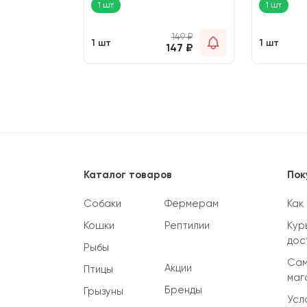
1 шт
1 шт
748
₽
149
₽
1 шт
1 шт
745
₽
147
₽
Каталог товаров
Пок
Собаки
Фермерам
Как
Кошки
Рептилии
Кур
дос
Рыбы
Сам
Акции
Птицы
маг
Бренды
Грызуны
Усл