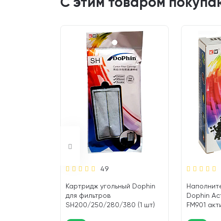
С этим товаром покупа
49
ольца для
Картридж угольный Dophin
Наполните
 кг (1 шт)
для фильтров
Dophin Ac
SH200/250/280/380 (1 шт)
FM901 акт
150 гр (1 ш