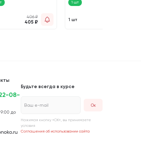
т
1 шт
406
₽
748
₽
т
1 шт
405
₽
745
₽
акты
Будьте всегда в курсе
222-08-
Ваш e-mail
 9:00 до
Нажимая кнопку «ОК», вы принимаете
условия
noko.ru
Соглашения об использовании сайта