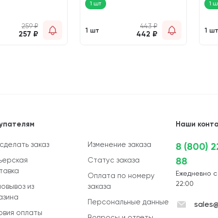
1 шт
1 ш
259
₽
443
₽
1 шт
1 ш
257
₽
442
₽
упателям
Наши конт
 сделать заказ
Изменение заказа
8 (800) 
88
ьерская
Статус заказа
тавка
Ежедневно с
Оплата по номеру
22:00
овывоз из
заказа
азина
Персональные данные
sales@
овия оплаты
Вопросы и ответы