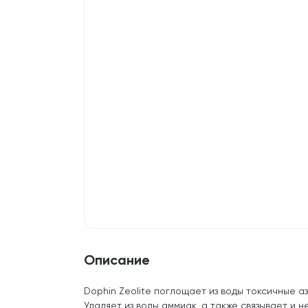
Описание
Dophin Zeolite поглощает из воды токсичные а
Удаляет из воды аммиак, а также связывает и 