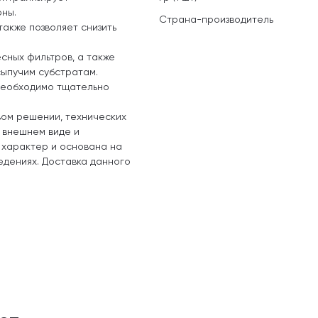
оны.
Страна-производитель
также позволяет снизить
сных фильтров, а также
сыпучим субстратам.
 необходимо тщательно
вом решении, технических
, внешнем виде и
 характер и основана на
едениях. Доставка данного