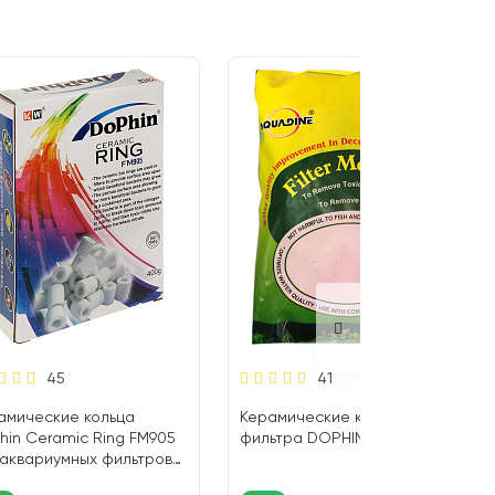
45
41
амические кольца
Керамические кольца для
hin Ceramic Ring FM905
фильтра DOPHIN 1 кг (1 шт)
 аквариумных фильтров
гр (1 шт)