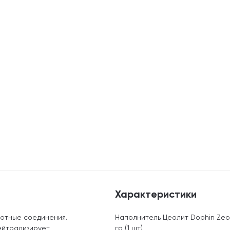
Характеристики
зотные соединения.
Наполнитель Цеолит Dophin Zeo
нейтрализирует
гр (1 шт)