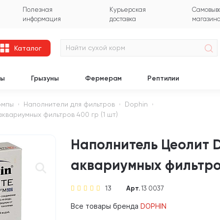
Полезная
Курьерская
Самовыво
информация
доставка
магазин
Каталог
цы
Грызуны
Фермерам
Рептилии
омпы
Наполнители для фильтров
Dophin
аквариумных фильтров 400 гр (1 шт)
Наполнитель Цеолит D
аквариумных фильтров
13
Арт.
13 0037
Все товары бренда
DOPHIN