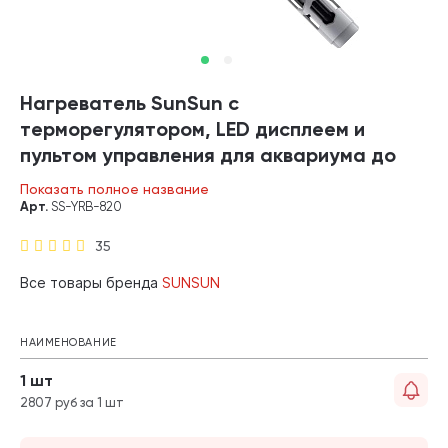
Нагреватель SunSun с
терморегулятором, LED дисплеем и
пультом управления для аквариума до
200 л, 200 Вт (1 шт)
Показать полное название
Арт.
SS-YRB-820
35
Все товары бренда
SUNSUN
НАИМЕНОВАНИЕ
1 шт
2807 руб за 1 шт