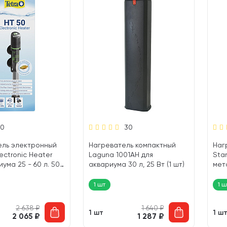
0
30
ель электронный
Нагреватель компактный
Наг
lectronic Heater
Laguna 1001AH для
Sta
ума 25 - 60 л. 50
аквариума 30 л, 25 Вт (1 шт)
мет
для
Вт (
1 шт
1 ш
2 638
₽
1 640
₽
1 шт
1 ш
2 065
₽
1 287
₽