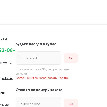
акты
Будьте всегда в курсе
222-08-
Ваш e-mail
 9:00 до
Нажимая кнопку «ОК», вы принимаете
условия
noko.ru
Соглашения об использовании сайта
Оплата по номеру заказа
ины
Номер заказа
Ок
сь на