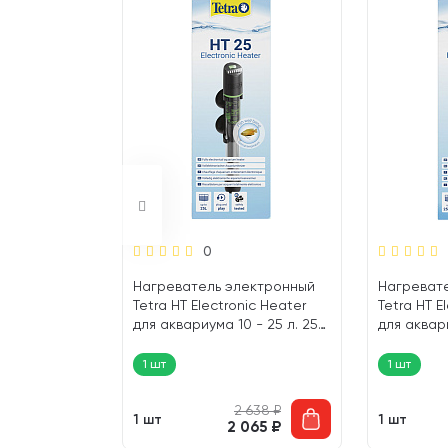
0
RBUS MINI
Нагреватель электронный
Нагреват
Tetra HT Electronic Heater
Tetra HT E
я аквариума
для аквариума 10 - 25 л. 25
для аквари
1 шт)
Вт (1 шт)
Вт (1 шт)
1 шт
1 шт
1 365
₽
2 638
₽
1 шт
1 шт
 124
₽
2 065
₽