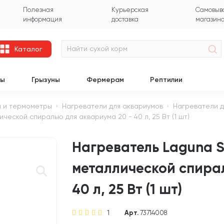
Полезная
Курьерская
Самовыво
информация
доставка
магазин
Каталог
цы
Грызуны
Фермерам
Рептилии
 и термометры
Нагреватели для аквариумов
Нагреватели д
еской спиралью для аквариума 20 - 40 л, 25 Вт (1 шт)
Нагреватель Laguna S
металлической спира
40 л, 25 Вт (1 шт)
1
Арт.
73714008