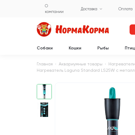
О
Доставка
Оплата
компании
Собаки
Кошки
Рыбы
Пти
Главная
Аквариумные товары
Нагреватели
Нагреватель Laguna Standard LS25W с металлич