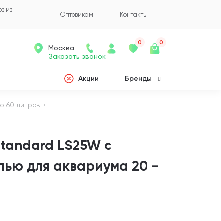
з из
Оптовикам
Контакты
а
0
0
Москва
Заказать звонок
Акции
Бренды
о 60 литров
tandard LS25W с
лью для аквариума 20 -