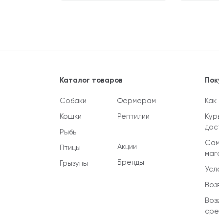
Каталог товаров
Пок
Собаки
Фермерам
Как
Кошки
Рептилии
Кур
дос
Рыбы
Сам
Акции
Птицы
маг
Бренды
Грызуны
Усл
Воз
Воз
сре