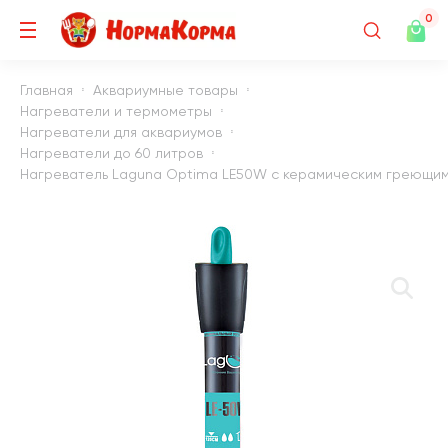
0
Главная
Аквариумные товары
Нагреватели и термометры
Нагреватели для аквариумов
Нагреватели до 60 литров
Нагреватель Laguna Optima LE50W с керамическим греющим э