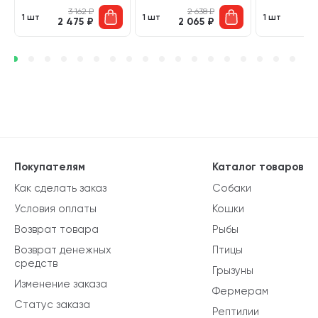
3 162
₽
2 638
₽
1 шт
1 шт
1 шт
2 475
₽
2 065
₽
6
Покупателям
Каталог товаров
Как сделать заказ
Собаки
Условия оплаты
Кошки
Возврат товара
Рыбы
Возврат денежных
Птицы
средств
Грызуны
Изменение заказа
Фермерам
Статус заказа
Рептилии