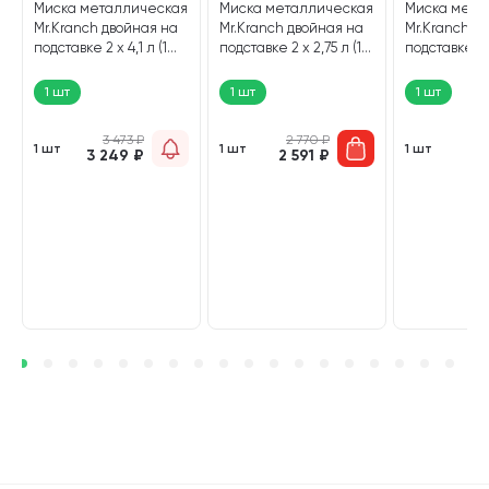
Миска металлическая
Миска металлическая
Миска мета
Mr.Kranch двойная на
Mr.Kranch двойная на
Mr.Kranch д
подставке 2 х 4,1 л (1
подставке 2 х 2,75 л (1
подставке 2 х 
шт)
шт)
шт)
1 шт
1 шт
1 шт
3 473
₽
2 770
₽
2
1 шт
1 шт
1 шт
3 249
₽
2 591
₽
2 