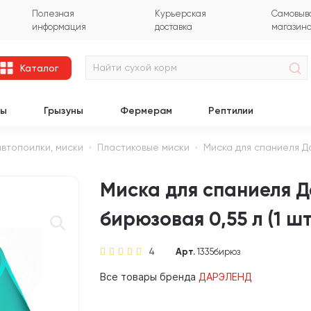
Полезная
Курьерская
Самовыво
информация
доставка
магазин
Каталог
цы
Грызуны
Фермерам
Рептилии
автопоилки, миски
Пластиковые миски
Миска для спаниеля Да
Миска для спаниеля 
бирюзовая 0,55 л (1 шт
4
Арт.
1335бирюз
Все товары бренда
ДАРЭЛЕНД