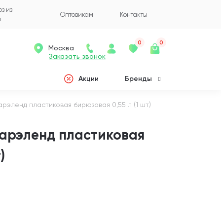
з из
Оптовикам
Контакты
а
0
0
Москва
Заказать звонок
Акции
Бренды
рэленд пластиковая бирюзовая 0,55 л (1 шт)
Дарэленд пластиковая
)