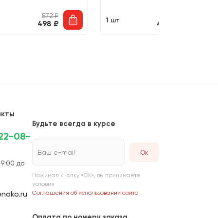
572
₽
572
₽
т
1 шт
498
₽
498
₽
акты
Будьте всегда в курсе
222-08-
Ваш e-mail
 9:00 до
Нажимая кнопку «ОК», вы принимаете
условия
noko.ru
Соглашения об использовании сайта
Оплата по номеру заказа