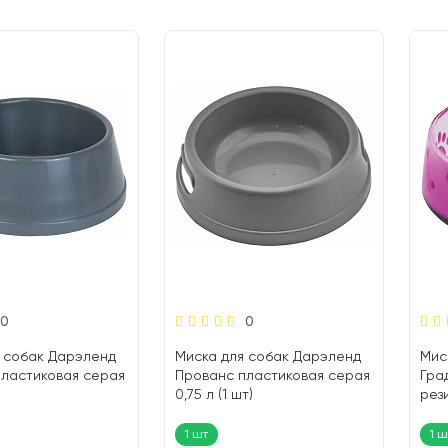
0
0
 собак Дарэленд
Миска для собак Дарэленд
Миск
пластиковая серая
Прованс пластиковая серая
Гра
0,75 л (1 шт)
рез
розо
1 шт
1 ш