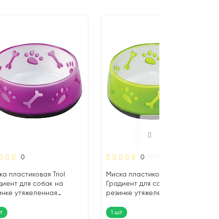
0
0
а пластиковая Triol
Миска пластиковая Triol
диент для собак на
Градиент для собак на
инке утяжеленная
резинке утяжеленная
вая 0,3 л (1 шт)
салатовая 0,3 л (1 шт)
т
1 шт