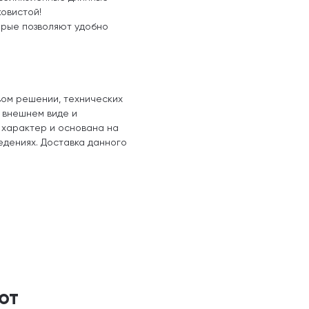
овистой!
орые позволяют удобно
вом решении, технических
, внешнем виде и
 характер и основана на
едениях. Доставка данного
ют