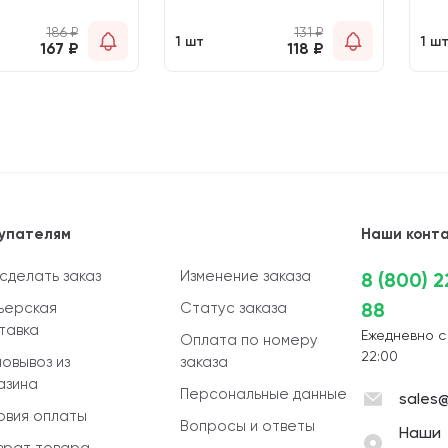
186
₽
131
₽
1 шт
1 ш
167
₽
118
₽
упателям
Наши конт
 сделать заказ
Изменение заказа
8 (800) 
88
ьерская
Статус заказа
тавка
Ежедневно с
Оплата по номеру
22:00
овывоз из
заказа
азина
Персональные данные
sales@
овия оплаты
Вопросы и ответы
Наши