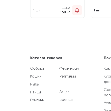
560
₽
181
₽
1 шт
1 шт
455
₽
160
₽
Каталог товаров
Пок
Собаки
Фермерам
Как
Кошки
Рептилии
Кур
дос
Рыбы
Сам
Акции
Птицы
маг
Бренды
Грызуны
Усл