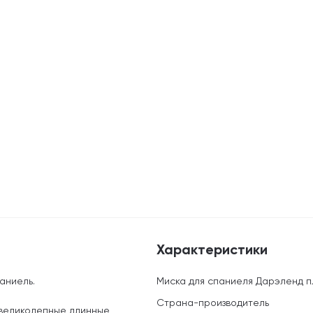
Характеристики
аниель.
Миска для спаниеля Дарэленд пл
Страна-производитель
 великолепные длинные