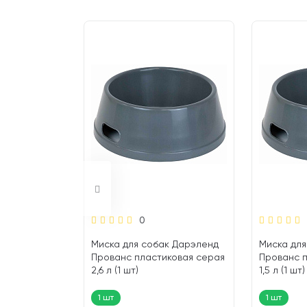
0
 Triol
Миска для собак Дарэленд
Миска для
на резинке
Прованс пластиковая серая
Прованс 
2,6 л (1 шт)
1,5 л (1 шт)
1 шт
1 шт