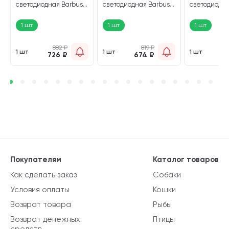
светодиодная Barbus
светодиодная Barbus
светодиодна
голубая 6 Вт 35 см LED
белая 5 Вт 27 см LED
микс 6 Вт 35
012 (1 шт)
008 (1 шт)
(1 шт)
1 шт
1 шт
1 шт
882
₽
819
₽
1 шт
1 шт
1 шт
726
₽
674
₽
7
Покупателям
Каталог товаров
Как сделать заказ
Собаки
Условия оплаты
Кошки
Возврат товара
Рыбы
Возврат денежных
Птицы
средств