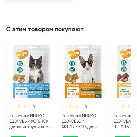
С этим товаром покупают
0
0
Лакомство МНЯМС
Лакомство МНЯМС
Лакомство 
ЗДОРОВЫЙ КОТЕНОК
ЗДОРОВЬЕ И
ЗДОРОВАЯ К
для котят хрустящие
АКТИВНОСТЬ для
ШЕРСТЬ для
подушечки с
кошек хрустящие
хрустящие