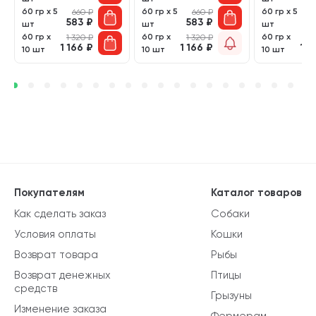
60 гр х 5
60 гр х 5
60 гр х 5
660
₽
660
₽
583
₽
583
₽
5
шт
шт
шт
60 гр х
60 гр х
60 гр х
1 320
₽
1 320
₽
1 
1 166
₽
1 166
₽
1 1
10 шт
10 шт
10 шт
Покупателям
Каталог товаров
Как сделать заказ
Собаки
Условия оплаты
Кошки
Возврат товара
Рыбы
Возврат денежных
Птицы
средств
Грызуны
Изменение заказа
Фермерам