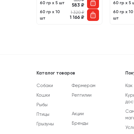
712
₽
660
₽
60 гр х 5 шт
60 гр х 5 
630
₽
583
₽
60 гр х 10
60 гр х 10
1 320
₽
1 166
₽
шт
шт
Каталог товаров
Пок
Собаки
Фермерам
Как
Кошки
Рептилии
Кур
дос
Рыбы
Сам
Акции
Птицы
маг
Бренды
Грызуны
Усл