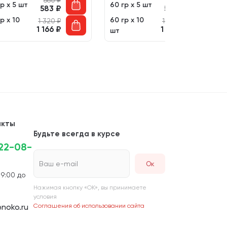
660
₽
660
₽
р х 5 шт
60 гр х 5 шт
583
₽
583
₽
р х 10
60 гр х 10
1 320
₽
1 320
₽
1 166
₽
1 166
₽
шт
акты
Будьте всегда в курсе
222-08-
Ваш e-mail
 9:00 до
Нажимая кнопку «ОК», вы принимаете
условия
noko.ru
Соглашения об использовании сайта