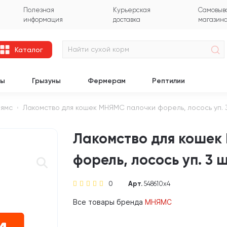
Полезная
Курьерская
Самовыво
информация
доставка
магазин
Каталог
цы
Грызуны
Фермерам
Рептилии
ямс
Лакомство для кошек МНЯМС палочки форель, лосось уп. 3 ш
Лакомство для кошек
форель, лосось уп. 3 шт
0
Арт.
548610х4
Все товары бренда
МНЯМС