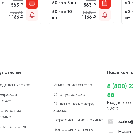
660
₽
660
₽
шт
60 гр х 5 шт
60 г
583
₽
583
₽
60 гр х 10
60 г
1 320
₽
1 320
₽
1 166
₽
1 166
₽
шт
шт
упателям
Наши конт
 сделать заказ
Изменение заказа
8 (800) 
88
ьерская
Статус заказа
тавка
Ежедневно с
Оплата по номеру
22:00
овывоз из
заказа
азина
Персональные данные
sales@
овия оплаты
Вопросы и ответы
Наши