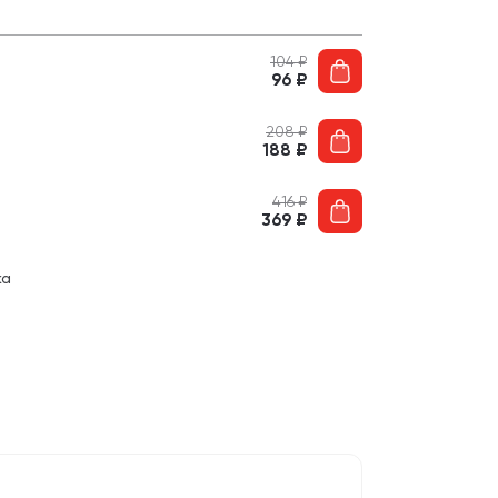
104
₽
96
₽
208
₽
188
₽
416
₽
369
₽
ка