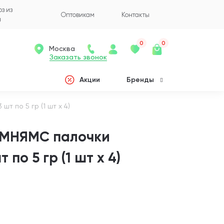
з из
Оптовикам
Контакты
а
0
0
Москва
Заказать звонок
Акции
Бренды
т по 5 гр (1 шт х 4)
 МНЯМС палочки
 по 5 гр (1 шт х 4)