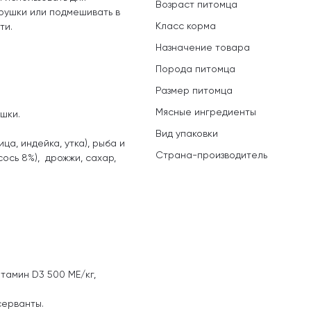
Возраст питомца
рушки или подмешивать в
Класс корма
ти.
Назначение товара
Порода питомца
Размер питомца
Мясные ингредиенты
шки.
Вид упаковки
ца, индейка, утка), рыба и
Страна-производитель
сось 8%), дрожжи, сахар,
итамин D3 500 ME/кг,
серванты.