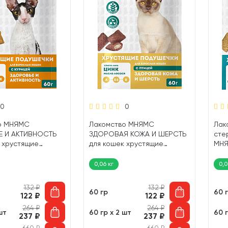
0
0
о МНЯМС
Лакомство МНЯМС
Лак
 И АКТИВНОСТЬ
ЗДОРОВАЯ КОЖА И ШЕРСТЬ
сте
 хрустящие
для кошек хрустящие
МНЯ
 с курицей (60 гр)
подушечки с птицей (60 гр)
хру
цып
0,06 кг
0,0
132
₽
132
₽
60 гр
60 
122
₽
122
₽
264
₽
264
₽
шт
60 гр х 2 шт
60 г
237
₽
237
₽