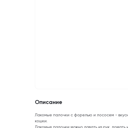
Описание
Лакомые палочки c форелью и лососем - вкусн
кошки.
Лакомые палочки можно давать из рук, ломать 