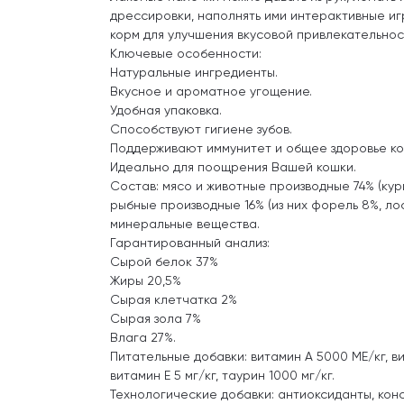
дрессировки, наполнять ими интерактивные иг
корм для улучшения вкусовой привлекательнос
Ключевые особенности:
Натуральные ингредиенты.
Вкусное и ароматное угощение.
Удобная упаковка.
Способствуют гигиене зубов.
Поддерживают иммунитет и общее здоровье ко
Идеально для поощрения Вашей кошки.
Состав: мясо и животные производные 74% (кури
рыбные производные 16% (из них форель 8%, ло
минеральные вещества.
Гарантированный анализ:
Сырой белок 37%
Жиры 20,5%
Сырая клетчатка 2%
Сырая зола 7%
Влага 27%.
Питательные добавки: витамин А 5000 ME/кг, в
витамин Е 5 мг/кг, таурин 1000 мг/кг.
Технологические добавки: антиоксиданты, кон