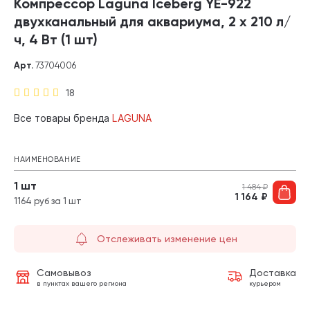
Компрессор Laguna Iceberg YE-922
двухканальный для аквариума, 2 х 210 л/
ч, 4 Вт (1 шт)
Арт.
73704006
18
Все товары бренда
LAGUNA
НАИМЕНОВАНИЕ
1 шт
1 484
₽
1 164
₽
1164 руб за 1 шт
Отслеживать изменение цен
Самовывоз
Доставка
в пунктах вашего региона
курьером