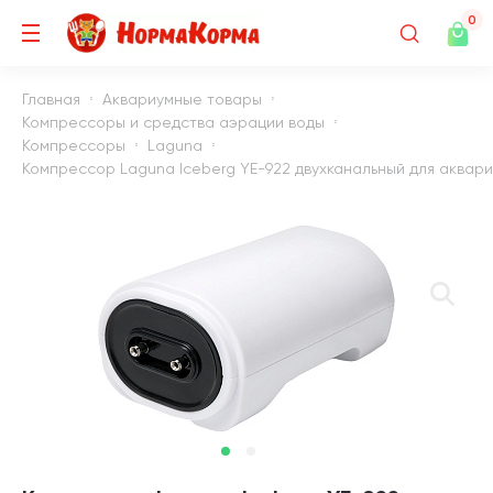
0
Главная
Аквариумные товары
Компрессоры и средства аэрации воды
Компрессоры
Laguna
Компрессор Laguna Iceberg YE-922 двухканальный для аквариума