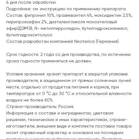
4 дня после обработки.
Подробнее: см. инструкцию по применению препарата.
Состав: фипронил 10%, празиквантел 4%, моксидектин 2,5%,
пирипроксифен 2%, диэтиленгликоля моноэтиловый
эфир(ДЭМЭ), N- метилпирролидон, бутилгидроксианизол,
бутилгидрокситолуол.
Состав разработан компанией Neoterica (Германия).
Срок годности: 2 года со дня производства, по истечении
срока годности применяться не должен.
Условия хранения: хранят препарат в закрытой упаковке
производителя, в защищенном от прямых солнечных лучей
месте, отдельно от продуктов питания и кормов, при
температуре от 0 °С до 30 °С и относительной влажности
воздуха не более 60%.
Страна-производитель: Россия.
Информация о составе и ингредиентах, цветовом
решении, технических и иных характеристиках, стране-
изготовителе, внешнем виде и комплекте поставки товара
носит справочный характер и основана на последних
доступных к моменту публикации сведениях. Доставка