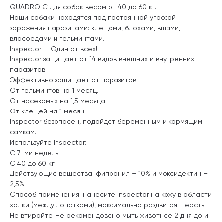
QUADRO C для собак весом от 40 до 60 кг.
Наши собаки находятся под постоянной угрозой
заражения паразитами: клещами, блохами, вшами,
власоедами и гельминтами.
Inspector — Один от всех!
Inspector защищает от 14 видов внешних и внутренних
паразитов.
Эффективно защищает от паразитов:
От гельминтов на 1 месяц.
От насекомых на 1,5 месяца.
От клещей на 1 месяц.
Inspector безопасен, подойдет беременным и кормящим
самкам.
Используйте Inspector:
С 7-ми недель.
С 40 до 60 кг.
Действующие вещества: фипронил – 10% и моксидектин –
2,5%
Способ применения: нанесите Inspector на кожу в области
холки (между лопатками), максимально раздвигая шерсть.
Не втирайте. Не рекомендовано мыть животное 2 дня до и