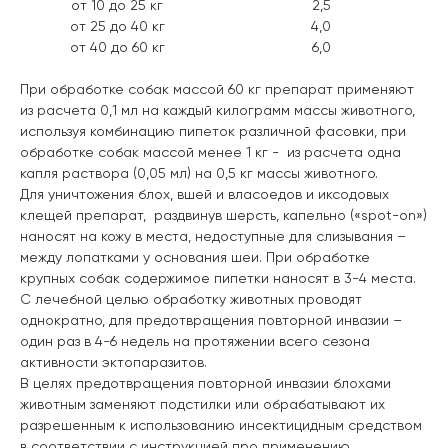
от 10 до 25 кг
2,5
от 25 до 40 кг
4,0
от 40 до 60 кг
6,0
При обработке собак массой 60 кг препарат применяют
из расчета 0,1 мл на каждый килограмм массы животного,
используя комбинацию пипеток различной фасовки, при
обработке собак массой менее 1 кг - из расчета одна
капля раствора (0,05 мл) на 0,5 кг массы животного.
Для уничтожения блох, вшей и власоедов и иксодовых
клещей препарат, раздвинув шерсть, капельно («spot-on»)
наносят на кожу в места, недоступные для слизывания –
между лопатками у основания шеи. При обработке
крупных собак содержимое пипетки наносят в 3-4 места.
С лечебной целью обработку животных проводят
однократно, для предотвращения повторной инвазии –
один раз в 4-6 недель на протяжении всего сезона
активности эктопаразитов.
В целях предотвращения повторной инвазии блохами
животным заменяют подстилки или обрабатывают их
разрешенным к использованию инсектицидным средством
в соответствии с инструкцией про применению.