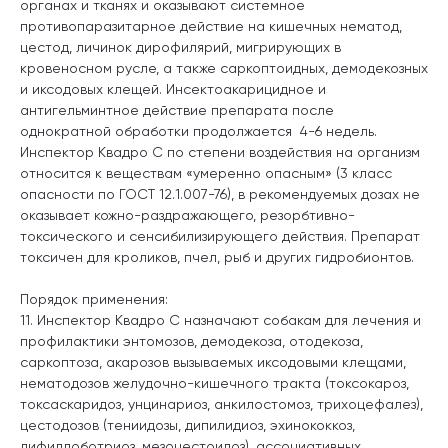
органах и тканях и оказывают системное
противопаразитарное действие на кишечных нематод,
цестод, личинок дирофилярий, мигрирующих в
кровеносном русле, а также саркоптоидных, демодекозных
и иксодовых клещей. Инсектоакарицидное и
антигельминтное действие препарата после
однократной обработки продолжается 4-6 недель.
Инспектор Квадро С по степени воздействия на организм
относится к веществам «умеренно опасным» (3 класс
опасности по ГОСТ 12.1.007-76), в рекомендуемых дозах не
оказывает кожно-раздражающего, резорбтивно-
токсического и сенсибилизирующего действия. Препарат
токсичен для кроликов, пчел, рыб и других гидробионтов.
Порядок применения:
11. Инспектор Квадро С назначают собакам для лечения и
профилактики энтомозов, демодекоза, отодекоза,
саркоптоза, акарозов вызываемых иксодовыми клещами,
нематодозов желудочно-кишечного тракта (токсокароз,
токсаскаридоз, унцинариоз, анкилостомоз, трихоцефалез),
цестодозов (тениидозы, дипилидиоз, эхинококкоз,
дифиллоботриоз, мезоцестоидоз), ассоциативных