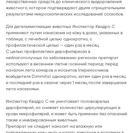
лекарственных средств до клинического выздоровления
животного, которое подтверждают двумя отрицательными
результатами микроскопических исследований соскобов.
Для дегельминтизации животных Инспектор Квадро С
применяют путем нанесения на кожу в дозах, указанных в
таблице, с лечебной целью однократно, с
профилактической целью – один раз в месяц.
С целью профилактики дирофиляриоза в
неблагополучных по заболеванию регионах препарат
используют в весеннее-летне-осенний период: перед
началом лета комаров и москитов (переносчиков
возбудителя D.immitis) однократно, затем один раз в месяц
и последний раз в сезоне через 1 месяц после завершения
лета насекомых.
Инспектор Квадро С не уничтожает половозрелых
дирофилярий, но снижает количество циркулирующих в
крови микрофилярий, и может быть применен без опасений
также и инвазированным животным.
Препарат не следует наносит на влажную или
поврежденную кожу, мыть и купать животное в водоемах в