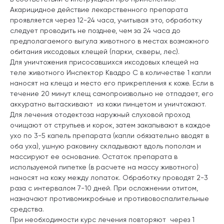
Акарицидное действие лекарственного препарата
проявляется через 12-24 часа, учитывая это, обработку
следует проводить не позднее, чем за 24 часа до
предполагаемого выгула животного в местах возможного
обитания иксодовых клещей (парки, скверы, лес).
Для уничтожения присосавшихся иксодовых клещей на
теле животного Инспектор Квадро С в количестве 1 капли
наносят на клеща и место его прикрепления к коже. Если в
течение 20 минут клещ самопроизвольно не отпадает, его
аккуратно вытаскивают из кожи пинцетом и уничтожают.
Для лечения отодектоза наружный слуховой проход
очищают от струпьев и корок, затем закапывают в каждое
ухо по 3-5 капель препарата (капли обязательно вводят в
оба уха), ушную раковину складывают вдоль пополам и
массируют ее основание. Остаток препарата в
используемой пипетке (в расчете на массу животного)
наносят на кожу между лопаток. Обработку проводят 2-3
раза с интервалом 7-10 дней. При осложнении отитом,
назначают противомикробные и противовоспалительные
средства.
При необходимости курс лечения повторяют через 1