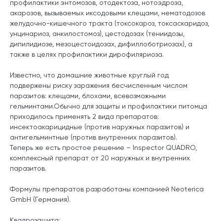
профилактики энтомозов, отодектоза, нотоэдроза,
акарозов, вызываемых иксодовыми клещами, нематодозов
желудочно-кишечного тракта (токсокароз, токсаскаридоз,
унцинариоз, анкилостомоз), цестодозах (тениидозы,
дипилидиозе, мезоцестоидозах, дифиллоботриозах), а
также в целях профилактики дирофиляриоза.
Известно, что домашние животные круглый год
подвержены риску заражения бесчисленным числом
паразитов: клещами, блохами, всевозможными
гельминтами.Обычно для защиты и профилактики питомца
приходилось применять 2 вида препаратов:
инсектоакарицидные (против наружных паразитов) и
антигельминтные (против внутренних паразитов).
Теперь же есть простое решение – Inspector QUADRO,
комплексный препарат от 20 наружных и внутренних
паразитов.
Формулы препаратов разработаны компанией Neoterica
GmbH (Германия).
Квадрозащита: