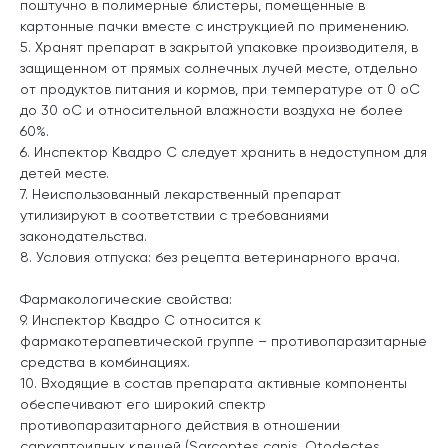
поштучно в полимерные блистеры, помещенные в
картонные пачки вместе с инструкцией по применению.
5. Хранят препарат в закрытой упаковке производителя, в
защищенном от прямых солнечных лучей месте, отдельно
от продуктов питания и кормов, при температуре от 0
о
С
до 30
о
С и относительной влажности воздуха не более
60%.
6. Инспектор Квадро С следует хранить в недоступном для
детей месте.
7. Неиспользованный лекарственный препарат
утилизируют в соответствии с требованиями
законодательства.
8. Условия отпуска: без рецепта ветеринарного врача.
Фармакологические свойства:
9. Инспектор Квадро С относится к
фармакотерапевтической группе – противопаразитарные
средства в комбинациях.
10. Входящие в состав препарата активные компоненты
обеспечивают его широкий спектр
противопаразитарного действия в отношении
саркаптоидных клещей (Sarcoptes canis, Otodectes