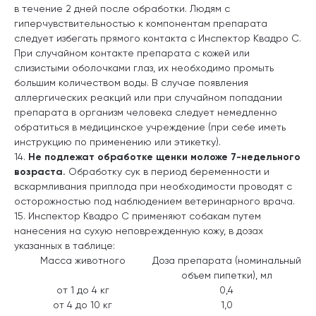
в течение 2 дней после обработки. Людям с
гиперчувствительностью к компонентам препарата
следует избегать прямого контакта с Инспектор Квадро С.
При случайном контакте препарата с кожей или
слизистыми оболочками глаз, их необходимо промыть
большим количеством воды. В случае появления
аллергических реакций или при случайном попадании
препарата в организм человека следует немедленно
обратиться в медицинское учреждение (при себе иметь
инструкцию по применению или этикетку).
14.
Не подлежат обработке щенки моложе 7-недельного
возраста.
Обработку сук в период беременности и
вскармливания приплода при необходимости проводят с
осторожностью под наблюдением ветеринарного врача.
15. Инспектор Квадро С применяют собакам путем
нанесения на сухую неповрежденную кожу, в дозах
указанных в таблице:
Масса животного
Доза препарата (номинальный
объем пипетки), мл
от 1 до 4 кг
0,4
от 4 до 10 кг
1,0