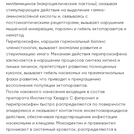
милбемицинов (макроциклические лактоны), оказывая
стимулирующее действие на выделение гамма-
аминомасляной кислоты и, связываясь с
постсинаптическими рецепторами, вызывает нарушение
мышечной иннервации, паралич и гибель эктопаразитов и
нематод.
Пирипроксифен, нарушая гормональный баланс
членистоногих, вызывает аномалии развития и
стерилизацию имаго. Механизм действия пирипроксифена
заключается в нарушении процессов синтеза хитина и
линьки личинок, препятствует развитию полноценных
куколок, вызывает гибель насекомых на преимагинальных
фазах развития, что приводит к прекращению
восполнения популяции эктопаразитов.
После накожного нанесения входящие в состав
препарата Инспектор Квадро С фипронил и
пирипроксифен быстро распределяются по поверхности
эпидермиса и оказывают контактное инсектоакарицидное
действие, обеспечивая предотвращение инфестации
насекомыми и клещами. Моксидектин и празиквантел
проникают в системный кровоток, распределяются в