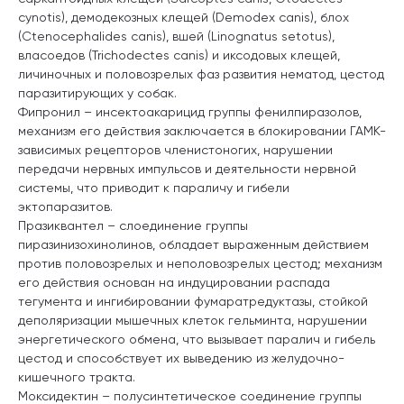
cynotis), демодекозных клещей (Demodex canis), блох
(Ctenocephalides canis), вшей (Linognatus setotus),
власоедов (Trichodectes canis) и иксодовых клещей,
личиночных и половозрелых фаз развития нематод, цестод
паразитирующих у собак.
Фипронил – инсектоакарицид группы фенилпиразолов,
механизм его действия заключается в блокировании ГАМК-
зависимых рецепторов членистоногих, нарушении
передачи нервных импульсов и деятельности нервной
системы, что приводит к параличу и гибели
эктопаразитов.
Празиквантел – слоединение группы
пиразинизохинолинов, обладает выраженным действием
против половозрелых и неполовозрелых цестод; механизм
его действия основан на индуцировании распада
тегумента и ингибировании фумаратредуктазы, стойкой
деполяризации мышечных клеток гельминта, нарушении
энергетического обмена, что вызывает паралич и гибель
цестод и способствует их выведению из желудочно-
кишечного тракта.
Моксидектин – полусинтетическое соединение группы