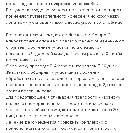
месяц под контролем микроскопии соскобов.
В случае прободения барабанной перепонки препарат
применяют путем капельного нанесения на кожу между
лопатками у основания шеи в дозах, указанных в таблице.
При саркоптозе и демодекозе Инспектор Квадро С
наносят тонким слоем на предварительно очищенные от
струпьев пораженные участки тела с захватом
пограничной здоровой кожи до 1 см
3
из расчета 0,1 мл/кг
массы животного.
Обработку проводят 2-4 раза с интервалом 7-10 дней.
Животных с обширными участками поражения
обрабатывают в два приема с интервалом 1 день, нанося
препарат на пораженные места сначала одной, а затем
другой половины тела.
Для предотвращения слизывания препарата животному
надевают намордник, шейный воротник или смыкают
челюсти петлей из тесьмы, которые снимают через 20
минут после нанесения препарата.
Лечение рекомендуется проводить комплексно с
применением патогенетических и симптоматических