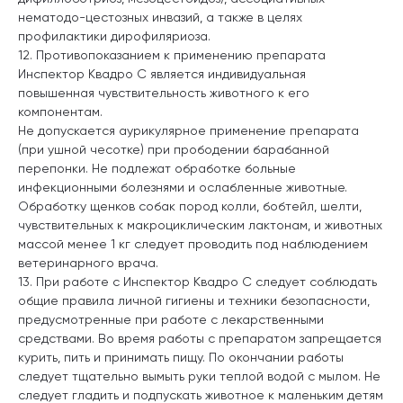
нематодо-цестозных инвазий, а также в целях
профилактики дирофиляриоза.
12. Противопоказанием к применению препарата
Инспектор Квадро С является индивидуальная
повышенная чувствительность животного к его
компонентам.
Не допускается аурикулярное применение препарата
(при ушной чесотке) при прободении барабанной
перепонки. Не подлежат обработке больные
инфекционными болезнями и ослабленные животные.
Обработку щенков собак пород колли, бобтейл, шелти,
чувствительных к макроциклическим лактонам, и животных
массой менее 1 кг следует проводить под наблюдением
ветеринарного врача.
13. При работе с Инспектор Квадро С следует соблюдать
общие правила личной гигиены и техники безопасности,
предусмотренные при работе с лекарственными
средствами. Во время работы с препаратом запрещается
курить, пить и принимать пищу. По окончании работы
следует тщательно вымыть руки теплой водой с мылом. Не
следует гладить и подпускать животное к маленьким детям