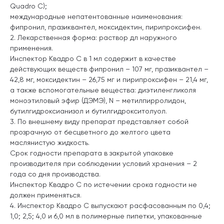
Quadro C);
международные непатентованные наименования:
фипронил, празиквантел, моксидектин, пирипроксифен.
2. Лекарственная форма: раствор дл наружного
применения.
Инспектор Квадро С в 1 мл содержит в качестве
действующих веществ фипронил – 107 мг, празиквантел –
42,8 мг, моксидектин – 26,75 мг и пирипроксифен – 21,4 мг,
а также вспомогательные вещества: диэтиленгликоля
моноэтиловый эфир (ДЭМЭ), N – метилпирролидон,
бутилгидроксианизол и бутилгидрокситолуол.
3. По внешнему виду препарат представляет собой
прозрачную от бесцветного до желтого цвета
маслянистую жидкость.
Срок годности препарата в закрытой упаковке
производителя при соблюдении условий хранения – 2
года со дня производства.
Инспектор Квадро С по истечении срока годности не
должен применяться.
4. Инспектор Квадро С выпускают расфасованным по 0,4;
1,0; 2,5; 4,0 и 6,0 мл в полимерные пипетки, упакованные