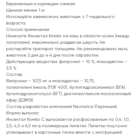
Беременным и кормящим самкам.
Щенкам менее 1 кг.
Используйте ежемесячно животным: с 7-недельного
возраста.
Способ применения:
Нанесите Инсектал Комбо на кожу в области холки (между
лопатками), максимально раздвигая шерсть. Не
растирайте препарат пальцами. Не рекомендовано мыть
животное 2 дня до и 4 дня после обработки.
Действующие вещества: фипронил — 10 %, моксидектин –
2,5 %.
Состав:
Фипронил – 107,5 мг и моксидектин – 10,75,
полиэтиленгликоль (ПЭГ 400), бутилгидроксианизол (БГА),
бутилгидрокситолуол (БГТ), диэтиленгликоля моноэтиловый
эфир (ДЭМЭ).
Состав разработан компанией Neoterica (Германия).
Форма выпуска:
Инсектал Комбо С выпускается расфасованным по 0,4, 1,0,
2,5, 4,0 и 6,0 мл в полимерные пипетки. Пипетки поштучно
упаковывают в картонные пачки вместе с инструкцией