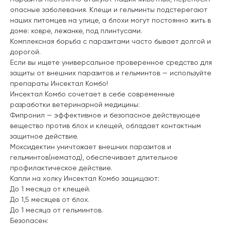
опасные заболевания. Клещи и гельминты подстерегают
наших питомцев на улице, а блохи могут постоянно жить в
доме: ковре, лежанке, под плинтусами.
Комплексная борьба с паразитами часто бывает долгой и
дорогой.
Если вы ищете универсальное проверенное средство для
защиты от внешних паразитов и гельминтов — используйте
препараты Инсектал Комбо!
Инсектал Комбо сочетает в себе современные
разработки ветеринарной медицины:
Фипронил — эффективное и безопасное действующее
вещество против блох и клещей, обладает контактным
защитное действие.
Моксидектин уничтожает внешних паразитов и
гельминтов(нематод), обеспечивает длительное
профилактическое действие.
Капли на холку Инсектал Комбо защищают:
До 1 месяца от клещей.
До 1,5 месяцев от блох.
До 1 месяца от гельминтов.
Безопасен: