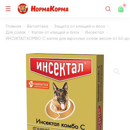
0
Главная
Ветаптека
Защита от клещей и блох
Для собак
Капли от клещей и блох
Инсектал
ИНСЕКТАЛ КОМБО С капли для взрослых собак весом от 40 до 60