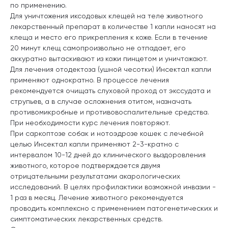
по применению.
Для уничтожения иксодовых клещей на теле животного
лекарственный препарат в количестве 1 капли наносят на
клеща и место его прикрепления к коже. Если в течение
20 минут клещ самопроизвольно не отпадает, его
аккуратно вытаскивают из кожи пинцетом и уничтожают.
Для лечения отодектоза (ушной чесотки) Инсектал капли
применяют однократно. В процессе лечения
рекомендуется очищать слуховой проход от экссудата и
струпьев, а в случае осложнения отитом, назначать
противомикробные и противовоспалительные средства.
При необходимости курс лечения повторяют.
При саркоптозе собак и нотоэдрозе кошек с лечебной
целью Инсектал капли применяют 2-3-кратно с
интервалом 10-12 дней до клинического выздоровления
животного, которое подтверждается двумя
отрицательными результатами акарологических
исследований. В целях профилактики возможной инвазии -
1 раз в месяц. Лечение животного рекомендуется
проводить комплексно с применением патогенетических и
симптоматических лекарственных средств.