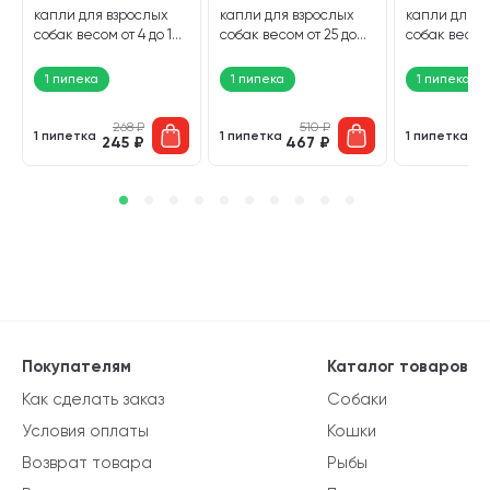
капли для взрослых
капли для взрослых
капли для в
собак весом от 4 до 10
собак весом от 25 до
собак весом 
кг против клещей,
40 кг против клещей,
60 кг проти
блох и гельминтов 1
блох и гельминтов 1
блох и гельм
1 пипека
1 пипека
1 пипека
пипетка 1,0 мл (1
пипетка 4,0 мл (1
пипетка 6,0 
пипетка)
пипетка)
пипетка)
268
₽
510
₽
1 пипетка
1 пипетка
1 пипетка
245
₽
467
₽
5
Покупателям
Каталог товаров
Как сделать заказ
Собаки
Условия оплаты
Кошки
Возврат товара
Рыбы