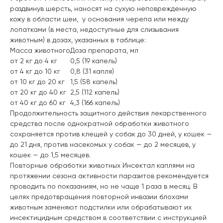
раздвинув шерсть, наносят на сухую неповрежденную
кожу в области шеи, у основания черепа или между
лопатками (в места, недоступные для слизывания
животным) в дозах, указанных в таблице:
Масса животного
Доза препарата, мл
от 2 кг до 4 кг
0,5 (19 капель)
от 4 кг до 10 кг
0,8 (31 капля)
от 10 кг до 20 кг
1,5 (58 капель)
от 20 кг до 40 кг
2,5 (112 капель)
от 40 кг до 60 кг
4,3 (166 капель)
Продолжительность защитного действия лекарственного
средства после однократной обработки животного
сохраняется против клещей у собак до 30 дней, у кошек —
до 21 дня, против насекомых у собак — до 2 месяцев, у
кошек — до 1,5 месяцев.
Повторные обработки животных Инсектал каплями на
протяжении сезона активности паразитов рекомендуется
проводить по показаниям, но не чаще 1 раза в месяц. В
целях предотвращения повторной инвазии блохами
животным заменяют подстилки или обрабатывают их
инсектицидным средством в соответствии с инструкцией