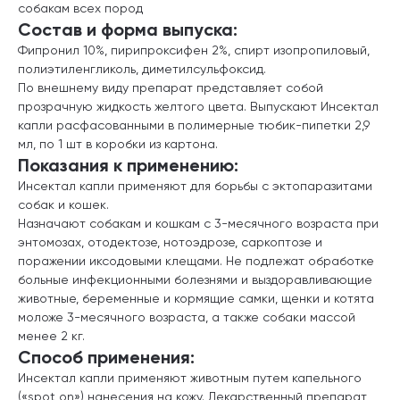
собакам всех пород
Состав и форма выпуска:
Фипронил 10%, пирипроксифен 2%, спирт изопропиловый,
полиэтиленгликоль, диметилсульфоксид.
По внешнему виду препарат представляет собой
прозрачную жидкость желтого цвета. Выпускают Инсектал
капли расфасованными в полимерные тюбик-пипетки 2,9
мл, по 1 шт в коробки из картона.
Показания к применению:
Инсектал капли применяют для борьбы с эктопаразитами
собак и кошек.
Назначают собакам и кошкам с 3-месячного возраста при
энтомозах, отодектозе, нотоэдрозе, саркоптозе и
поражении иксодовыми клещами. Не подлежат обработке
больные инфекционными болезнями и выздоравливающие
животные, беременные и кормящие самки, щенки и котята
моложе 3-месячного возраста, а также собаки массой
менее 2 кг.
Способ применения:
Инсектал капли применяют животным путем капельного
(«spot оn») нанесения на кожу. Лекарственный препарат,