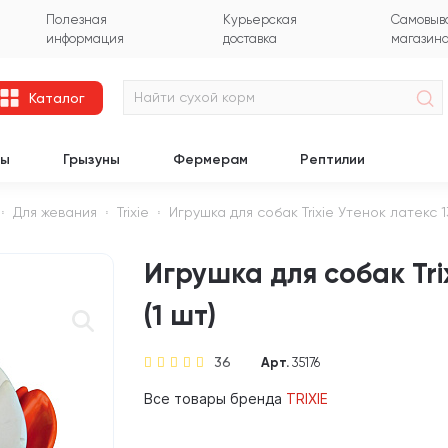
Полезная
Курьерская
Самовыво
информация
доставка
магазин
Каталог
цы
Грызуны
Фермерам
Рептилии
Для жевания
Trixie
Игрушка для собак Trixie Утенок латекс 13
Игрушка для собак Trix
(1 шт)
36
Арт.
35176
Все товары бренда
TRIXIE