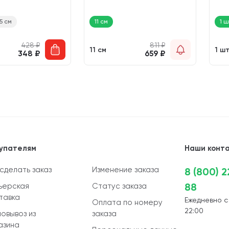
,5 см
11 см
1 ш
428
₽
811
₽
11 см
1 ш
348
₽
659
₽
упателям
Наши конт
 сделать заказ
Изменение заказа
8 (800) 
88
ьерская
Статус заказа
тавка
Ежедневно с
Оплата по номеру
22:00
овывоз из
заказа
азина