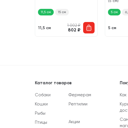
1 шт)
(5 см)
11,5 см
15 см
5 см
6
 482
₽
1 002
₽
11,5 см
5 см
 205
₽
802
₽
Каталог товаров
Пок
Собаки
Фермерам
Как
Кошки
Рептилии
Кур
дос
Рыбы
Сам
Акции
Птицы
маг