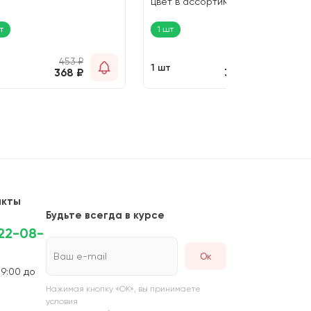
цвет в ассортименте (1 шт)
т
1 шт
453
₽
411
₽
т
1 шт
368
₽
334
₽
акты
Будьте всегда в курсе
222-08-
Ваш e-mail
 9:00 до
Нажимая кнопку «ОК», вы принимаете
условия