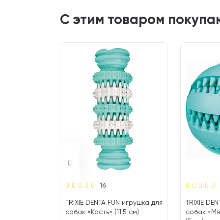
С этим товаром покупа
16
к Trixie
TRIXIE DENTA FUN игрушка для
TRIXIE DE
о с
собак «Кость» (11,5 см)
собак «Мя