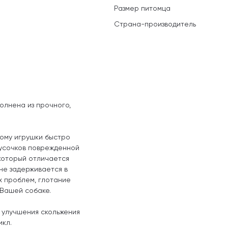
Размер питомца
Страна-производитель
олнена из прочного,
тому игрушки быстро
кусочков поврежденной
 который отличается
не задерживается в
х проблем, глотание
 Вашей собаке.
 улучшения скольжения
икл.