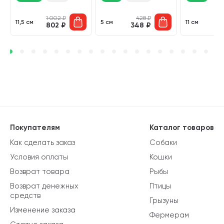
1 002
₽
428
₽
11,5 см
5 см
11 см
802
₽
348
₽
6
Покупателям
Каталог товаров
Как сделать заказ
Собаки
Условия оплаты
Кошки
Возврат товара
Рыбы
Возврат денежных
Птицы
средств
Грызуны
Изменение заказа
Фермерам