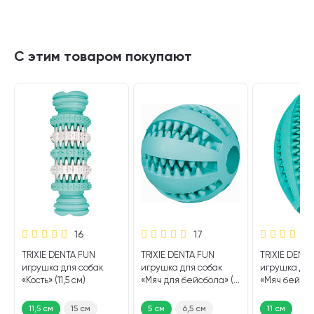
С этим товаром покупают
16
17
TRIXIE DENTA FUN
TRIXIE DENTA FUN
TRIXIE DENT
игрушка для собак
игрушка для собак
игрушка для
«Кость» (11,5 см)
«Мяч для бейсбола» (5
«Мяч бейсбол
см)
11,5 см
15 см
5 см
6,5 см
11 см