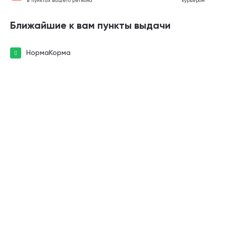
в пунктах вашего региона
курьером
Ближайшие к вам пункты выдачи
НормаКорма