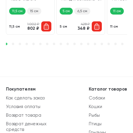
см)
11,5 см
15 см
5 см
6,5 см
11 см
1 002
₽
428
₽
11,5 см
5 см
11 см
802
₽
348
₽
6
Покупателям
Каталог товаров
Как сделать заказ
Собаки
Условия оплаты
Кошки
Возврат товара
Рыбы
Возврат денежных
Птицы
средств
Грызуны