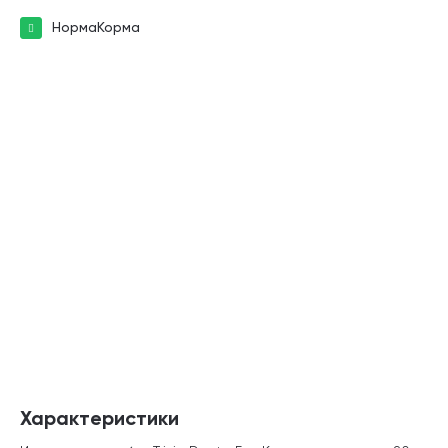
НормаКорма
Характеристики