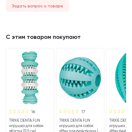
Задать вопрос о товаре
С этим товаром покупают
16
17
TRIXIE DENTA FUN
TRIXIE DENTA FUN
TRIXIE DENT
игрушка для собак
игрушка для собак
игрушка для
«Кость» (11,5 см)
«Мяч для бейсбола» (5
«Мяч бейсбол