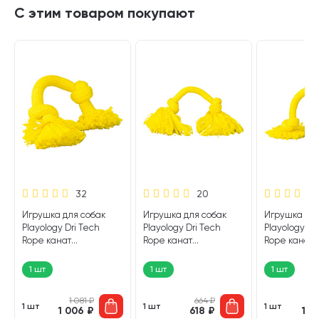
С этим товаром покупают
32
20
Игрушка для собак
Игрушка для собак
Игрушка для
Playology Dri Tech
Playology Dri Tech
Playology Dr
Rope канат
Rope канат
Rope канат
жевательный с
жевательный с
жевательны
ароматом курицы
ароматом курицы
ароматом к
1 шт
1 шт
1 шт
)
средний желтый (1 шт)
маленький желтый (1
большой жел
шт)
1 081
₽
664
₽
1
1 шт
1 шт
1 шт
1 006
₽
618
₽
1 2