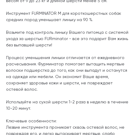
весом от 9 до 23 кг и длиной шерсти менее 5 см.
Инструмент FURMINATOR
M
для короткошерстных собак
средних пород уменьшает линьку на 90 %.
Возьмите под контроль линьку Вашего питомца с системой
ухода за шерстью FURminator - все это подарит Вам жизнь
без выпавшей шерсти!
Процесс уменьшения линьки отличается от ежедневного
расчесывания. Фурминатор помогает вытащить мертвые
волоски подшерстка до того, как они выпадут и останутся
на одежде или мебели. Он экономит Ваше время,
сохраняет здоровье кожи и шерсти, не повреждает
остевой волос.
Используйте на сухой шерсти 1-2 раза в неделю в течение
10-20 минут.
Ключевые особенности:
Лезвие инструмента проникает сквозь остевой волос, не
повреждая его, и легко вытаскивает мертвые, слабо