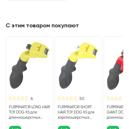
С этим товаром покупают
6
50
FURMINATOR LONG HAIR
FURMINATOR SHORT
FURMINATOR
TOY DOG XS для
HAIR TOY DOG XS для
GIANT DOG X
длинношерстных
короткошерстных
длинношер
собак миниатюрных
собак миниатюрных
собак гиган
пород (1 шт)
пород (1 шт)
пород (1 шт)
1 шт
1 шт
1 шт