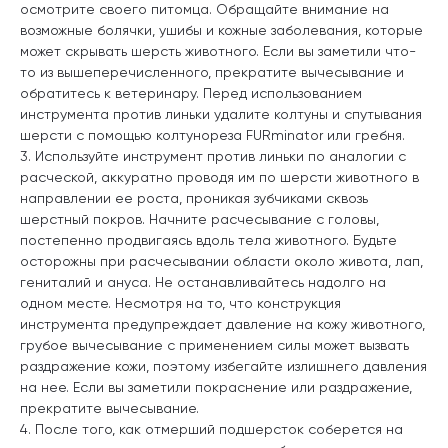
осмотрите своего питомца. Обращайте внимание на
возможные болячки, ушибы и кожные заболевания, которые
может скрывать шерсть животного. Если вы заметили что-
то из вышеперечисленного, прекратите вычесывание и
обратитесь к ветеринару. Перед использованием
инструмента против линьки удалите колтуны и спутывания
шерсти с помощью колтунореза FURminator или гребня.
3. Используйте инструмент против линьки по аналогии с
расческой, аккуратно проводя им по шерсти животного в
направлении ее роста, проникая зубчиками сквозь
шерстный покров. Начните расчесывание с головы,
постепенно продвигаясь вдоль тела животного. Будьте
осторожны при расчесывании области около живота, лап,
гениталий и ануса. Не останавливайтесь надолго на
одном месте. Несмотря на то, что конструкция
инструмента предупреждает давление на кожу животного,
грубое вычесывание с применением силы может вызвать
раздражение кожи, поэтому избегайте излишнего давления
на нее. Если вы заметили покраснение или раздражение,
прекратите вычесывание.
4. После того, как отмерший подшерсток соберется на