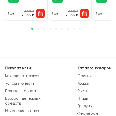
2 767
₽
2 767
₽
5
1 шт
1 шт
1 шт
2 533
₽
2 533
₽
5 0
Покупателям
Каталог товаров
Как сделать заказ
Собаки
Условия оплаты
Кошки
Возврат товара
Рыбы
Возврат денежных
Птицы
средств
Грызуны
Изменение заказа
Фермерам