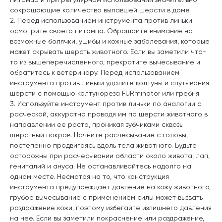
сокращающие количество выпавшей шерсти в доме.
2. Перед использованием инструмента против линьки
осмотрите своего питомца. Обращайте внимание на
возможные болячки, ушибы и кожные заболевания, которые
может скрывать шерсть животного. Если вы заметили что-
то из вышеперечисленного, прекратите вычесывание и
обратитесь к ветеринару. Перед использованием
инструмента против линьки удалите колтуны и спутывания
шерсти с помощью колтунореза FURminator или гребня.
3. Используйте инструмент против линьки по аналогии с
расческой, аккуратно проводя им по шерсти животного в
направлении ее роста, проникая зубчиками сквозь
шерстный покров. Начните расчесывание с головы,
постепенно продвигаясь вдоль тела животного. Будьте
осторожны при расчесывании области около живота, лап,
гениталий и ануса. Не останавливайтесь надолго на
одном месте. Несмотря на то, что конструкция
инструмента предупреждает давление на кожу животного,
грубое вычесывание с применением силы может вызвать
раздражение кожи, поэтому избегайте излишнего давления
на нее. Если вы заметили покраснение или раздражение,