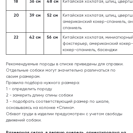
18
36 см
48 см
Китайская хохлатая, шпиц, цверг
20
39 см
52 см
Китайская хохлатая, шпиц, цвергш
американский кокер-спаниель, ан
спаниель
22
42 см
56 см
Китайская хохлатая, миниатюрны
фокстерьер, американский кокер-
кокер-спаниель, басенджи
Рекомендуемые породы в списке приведены для справки.
Отдельные собаки могут значительно различаться по
своим размерам.
Правила подбора нужного размера:
1 - определить породу
2 - замерить длину спины собаки
3 - подобрать соответствующий размер по шкале,
основываясь на колонке «Спина».
Обхват груди в изделии предусмотрен с учетом свободы
движений собаки.
Размерная сетка, в первую очередь, ориентирована на