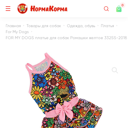
0
Главная
Товары для собак
Одежда, обувь
Платья
For My Dogs
FOR MY DOGS платье для собак Ромашки желтое 332SS-2018 