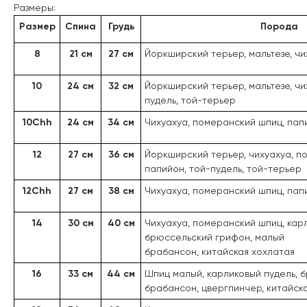
Размеры:
Размер
Спина
Грудь
Порода
8
21 см
27 см
Йоркширский терьер, мальтезе, чи
10
24 см
32 см
Йоркширский терьер, мальтезе, чи
пудель, той-терьер
10Chh
24 см
34 см
Чихуахуа, померанский шпиц, пап
12
27 см
36 см
Йоркширский терьер, чихуахуа, п
папийон, той-пудель, той-терьер
12Chh
27 см
38 см
Чихуахуа, померанский шпиц, пап
14
30 см
40 см
Чихуахуа, померанский шпиц, карл
брюссельский грифон, малый
брабансон, китайская хохлатая
16
33 см
44 см
Шпиц малый, карликовый пудель, 
брабансон, цвергпинчер, китайск