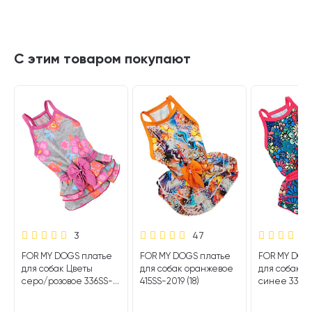
С этим товаром покупают
3
47
FOR MY DOGS платье
FOR MY DOGS платье
FOR MY DOG
для собак Цветы
для собак оранжевое
для собак 
серо/розовое 336SS-
415SS-2019 (18)
синее 333SS
2018 (16)