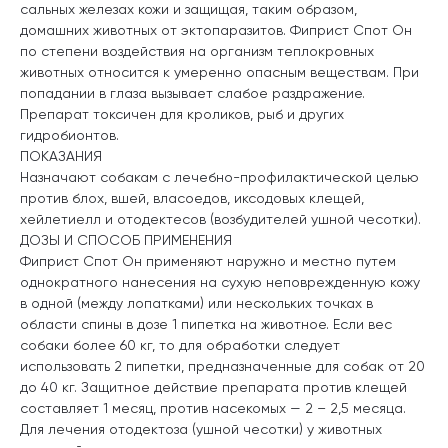
сальных железах кожи и защищая, таким образом,
домашних животных от эктопаразитов. Фиприст Спот Он
по степени воздействия на организм теплокровных
животных относится к умеренно опасным веществам. При
попадании в глаза вызывает слабое раздражение.
Препарат токсичен для кроликов, рыб и других
гидробионтов.
ПОКАЗАНИЯ
Назначают собакам с лечебно-профилактической целью
против блох, вшей, власоедов, иксодовых клещей,
хейлетиелл и отодектесов (возбудителей ушной чесотки).
ДОЗЫ И СПОСОБ ПРИМЕНЕНИЯ
Фиприст Спот Он применяют наружно и местно путем
однократного нанесения на сухую неповрежденную кожу
в одной (между лопатками) или нескольких точках в
области спины в дозе 1 пипетка на животное. Если вес
собаки более 60 кг, то для обработки следует
использовать 2 пипетки, предназначенные для собак от 20
до 40 кг. Защитное действие препарата против клещей
составляет 1 месяц, против насекомых — 2 – 2,5 месяца.
Для лечения отодектоза (ушной чесотки) у животных