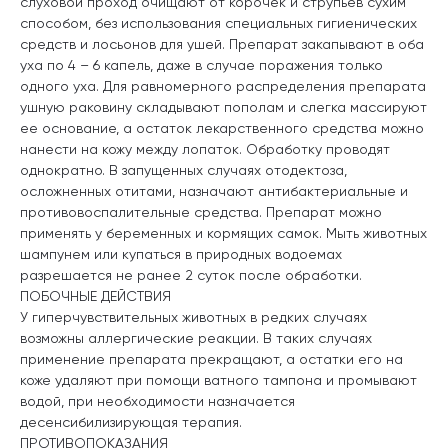
слуховой проход очищают от корочек и струпьев сухим
способом, без использования специальных гигиенических
средств и лосьонов для ушей. Препарат закапывают в оба
уха по 4 – 6 капель, даже в случае поражения только
одного уха. Для равномерного распределения препарата
ушную раковину складывают пополам и слегка массируют
ее основание, а остаток лекарственного средства можно
нанести на кожу между лопаток. Обработку проводят
однократно. В запущенных случаях отодектоза,
осложненных отитами, назначают антибактериальные и
противовоспалительные средства. Препарат можно
применять у беременных и кормящих самок. Мыть животных
шампунем или купаться в природных водоемах
разрешается не ранее 2 суток после обработки.
ПОБОЧНЫЕ ДЕЙСТВИЯ
У гиперчувствительных животных в редких случаях
возможны аллергические реакции. В таких случаях
применение препарата прекращают, а остатки его на
коже удаляют при помощи ватного тампона и промывают
водой, при необходимости назначается
десенсибилизирующая терапия.
ПРОТИВОПОКАЗАНИЯ