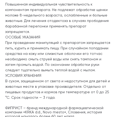
Повышенная индивидуальная чувствительность к
компонентам препарата. Не подлежат обработке щенки
моложе 8-недельного возраста, ослабленные и больные
животные. Для лечения отодектоза в случаях прободения
барабанной перепонки применять препарат
запрещается.
ОСОБЫЕ УКАЗАНИЯ
При проведении манипуляций с препаратом запрещается
пить, курить и принимать пищу. При случайном попадании
средства на кожу или слизистые оболочки его тотчас
необходимо смыть струей воды или снять тампоном и
затем промыть водой. По окончании обработки руки
следует тщательно вымыть теплой водой с мылом.
УСЛОВИЯ ХРАНЕНИЯ
В сухом, защищенном от света и недоступном для детей и
животных месте в упаковке производителя. Отдельно от
пищевых продуктов и кормов при температуре от 0 до 25
°С. Срок годности — 3 года.
ФИПРИСТ – бренд международной фармацевтической
компании «KRKA d.d., Novo mesto», Словения, история
которой началась более 60 лет назад.