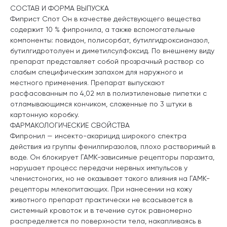
СОСТАВ И ФОРМА ВЫПУСКА
Фиприст Спот Он в качестве действующего вещества
содержит 10 % фипронила, а также вспомогательные
компоненты: повидон, полисорбат, бутилгидроксианазол,
бутилгидротолуен и диметилсулфоксид. По внешнему виду
препарат представляет собой прозрачный раствор со
слабым специфическим запахом для наружного и
местного применения. Препарат выпускают
расфасованным по 4,02 мл в полиэтиленовые пипетки с
отламывающимся кончиком, сложенные по 3 штуки в
картонную коробку.
ФАРМАКОЛОГИЧЕСКИЕ СВОЙСТВА
Фипронил — инсекто-акарицид широкого спектра
действия из группы фенилпиразолов, плохо растворимый в
воде. Он блокирует ГАМК-зависимые рецепторы паразита,
нарушает процесс передачи нервных импульсов у
членистоногих, но не оказывает такого влияния на ГАМК-
рецепторы млекопитающих. При нанесении на кожу
животного препарат практически не всасывается в
системный кровоток и в течение суток равномерно
распределяется по поверхности тела, накапливаясь в