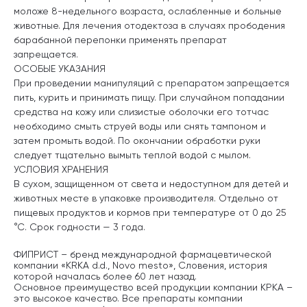
моложе 8-недельного возраста, ослабленные и больные
животные. Для лечения отодектоза в случаях прободения
барабанной перепонки применять препарат
запрещается.
ОСОБЫЕ УКАЗАНИЯ
При проведении манипуляций с препаратом запрещается
пить, курить и принимать пищу. При случайном попадании
средства на кожу или слизистые оболочки его тотчас
необходимо смыть струей воды или снять тампоном и
затем промыть водой. По окончании обработки руки
следует тщательно вымыть теплой водой с мылом.
УСЛОВИЯ ХРАНЕНИЯ
В сухом, защищенном от света и недоступном для детей и
животных месте в упаковке производителя. Отдельно от
пищевых продуктов и кормов при температуре от 0 до 25
°С. Срок годности — 3 года.
ФИПРИСТ – бренд международной фармацевтической
компании «KRKA d.d., Novo mesto», Словения, история
которой началась более 60 лет назад.
Основное преимущество всей продукции компании КРКА –
это высокое качество. Все препараты компании