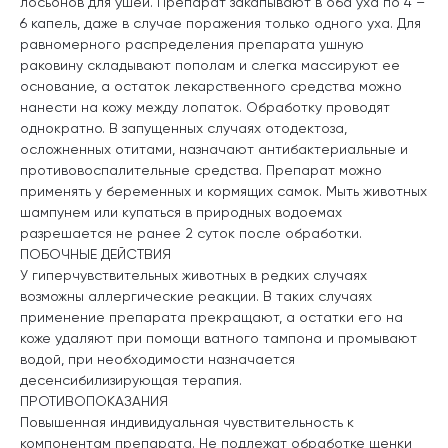
лосьонов для ушей. Препарат закапывают в оба уха по 4 –
6 капель, даже в случае поражения только одного уха. Для
равномерного распределения препарата ушную
раковину складывают пополам и слегка массируют ее
основание, а остаток лекарственного средства можно
нанести на кожу между лопаток. Обработку проводят
однократно. В запущенных случаях отодектоза,
осложненных отитами, назначают антибактериальные и
противовоспалительные средства. Препарат можно
применять у беременных и кормящих самок. Мыть животных
шампунем или купаться в природных водоемах
разрешается не ранее 2 суток после обработки.
ПОБОЧНЫЕ ДЕЙСТВИЯ
У гиперчувствительных животных в редких случаях
возможны аллергические реакции. В таких случаях
применение препарата прекращают, а остатки его на
коже удаляют при помощи ватного тампона и промывают
водой, при необходимости назначается
десенсибилизирующая терапия.
ПРОТИВОПОКАЗАНИЯ
Повышенная индивидуальная чувствительность к
компонентам препарата. Не подлежат обработке щенки