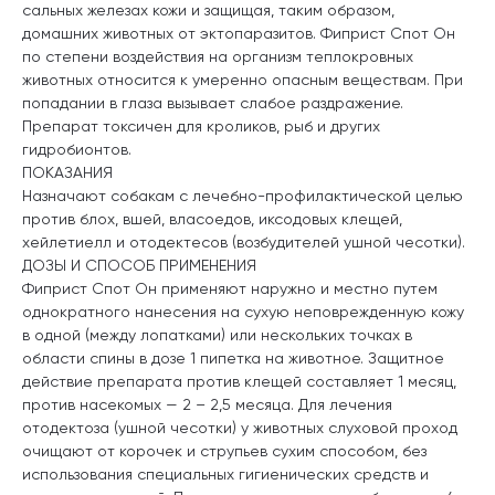
сальных железах кожи и защищая, таким образом,
домашних животных от эктопаразитов. Фиприст Спот Он
по степени воздействия на организм теплокровных
животных относится к умеренно опасным веществам. При
попадании в глаза вызывает слабое раздражение.
Препарат токсичен для кроликов, рыб и других
гидробионтов.
ПОКАЗАНИЯ
Назначают собакам с лечебно-профилактической целью
против блох, вшей, власоедов, иксодовых клещей,
хейлетиелл и отодектесов (возбудителей ушной чесотки).
ДОЗЫ И СПОСОБ ПРИМЕНЕНИЯ
Фиприст Спот Он применяют наружно и местно путем
однократного нанесения на сухую неповрежденную кожу
в одной (между лопатками) или нескольких точках в
области спины в дозе 1 пипетка на животное. Защитное
действие препарата против клещей составляет 1 месяц,
против насекомых — 2 – 2,5 месяца. Для лечения
отодектоза (ушной чесотки) у животных слуховой проход
очищают от корочек и струпьев сухим способом, без
использования специальных гигиенических средств и