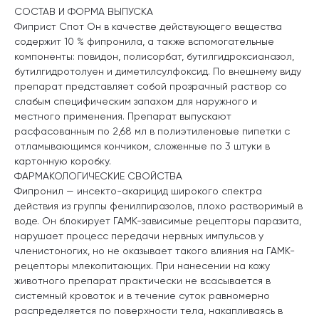
СОСТАВ И ФОРМА ВЫПУСКА
Фиприст Спот Он в качестве действующего вещества
содержит 10 % фипронила, а также вспомогательные
компоненты: повидон, полисорбат, бутилгидроксианазол,
бутилгидротолуен и диметилсулфоксид. По внешнему виду
препарат представляет собой прозрачный раствор со
слабым специфическим запахом для наружного и
местного применения. Препарат выпускают
расфасованным по 2,68 мл в полиэтиленовые пипетки с
отламывающимся кончиком, сложенные по 3 штуки в
картонную коробку.
ФАРМАКОЛОГИЧЕСКИЕ СВОЙСТВА
Фипронил — инсекто-акарицид широкого спектра
действия из группы фенилпиразолов, плохо растворимый в
воде. Он блокирует ГАМК-зависимые рецепторы паразита,
нарушает процесс передачи нервных импульсов у
членистоногих, но не оказывает такого влияния на ГАМК-
рецепторы млекопитающих. При нанесении на кожу
животного препарат практически не всасывается в
системный кровоток и в течение суток равномерно
распределяется по поверхности тела, накапливаясь в