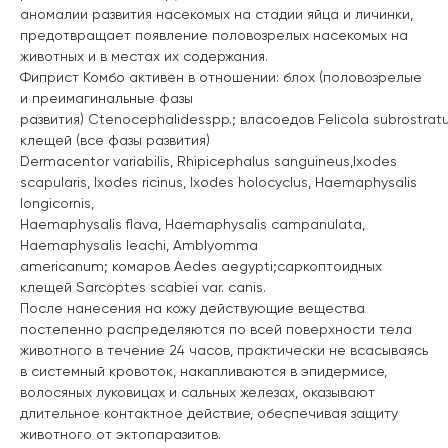
аномалии развития насекомых на стадии яйца и личинки,
предотвращает появление половозрелых насекомых на
животных и в местах их содержания.
Фиприст Комбо активен в отношении: блох (половозрелые
и преимагинальные фазы
развития) Ctenocephalidesspp.; власоедов Felicola subrostratu
клещей (все фазы развития)
Dermacentor variabilis, Rhipicephalus sanguineus,Ixodes
scapularis, lxodes ricinus, Ixodes holocyclus, Haemaphysalis
longicornis,
Haemaphysalis flava, Haemaphysalis campanulata,
Haemaphysalis leachi, Amblyomma
americanum; комаров Aedes aegypti;саркоптоидных
клещей Sarcoptes scabiei var. canis.
После нанесения на кожу действующие вещества
постепенно распределяются по всей поверхности тела
животного в течение 24 часов, практически не всасываясь
в системный кровоток, накапливаются в эпидермисе,
волосяных луковицах и сальных железах, оказывают
длительное контактное действие, обеспечивая защиту
животного от эктопаразитов.