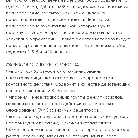
0,67 мл; 1,34 мл; 2,68 мл; 4.02 мл в одноразовые пипетки из
полипропилена, закрытой крышкой с шипом из
полиэтилена или полиоксиметилена. Пипетка из
полипропилена закрыта пленкой, которую нужно
проткнуть шипом. Вторичная упаковка: каждая пипетка
упакована в трехслойный пакет, в состав которого входит
полиэстер, алюминий и полиэтилен. Картонная коробка
содержит 1, 3, 6 или 10 пипеток.
ФАРМАКОЛОГИЧЕСКИЕ СВОЙСТВА
Фиприст Комбо относится к комбинированным
инсектоакарицидным лекарственным препаратам
контактного действия. Содержит в качестве действующих
веществ фипронил и S-метопрен.
Фипронил - инсектоакарицид группы фенилпиразолов,
механизм его контактного действия заключается в
блокировании ГАМК-зависимых рецепторов
членистоногих, нарушении передачи нервных импульсов,
что приводит к параличу и гибели эктопаразитов.
(S)-метопрен - аналог
ювенильного
гормона, регулятора
роста насекомых; нарушая синтез хитина, вызывает