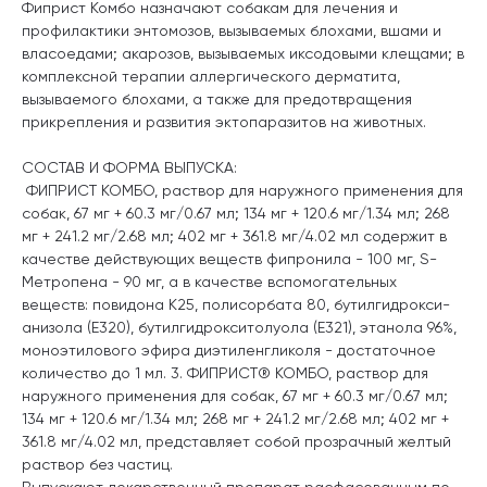
Фиприст Комбо назначают собакам для лечения и
профилактики энтомозов, вызываемых блохами, вшами и
власоедами; акарозов, вызываемых иксодовыми клещами; в
комплексной терапии аллергического дерматита,
вызываемого блохами, а также для предотвращения
прикрепления и развития эктопаразитов на животных.
СОСТАВ И ФОРМА ВЫПУСКА:
ФИПРИСТ КОМБО, раствор для наружного применения для
собак, 67 мг + 60.3 мг/0.67 мл; 134 мг + 120.6 мг/1.34 мл; 268
мг + 241.2 мг/2.68 мл; 402 мг + 361.8 мг/4.02 мл содержит в
качестве действующих веществ фипронила - 100 мг, S-
Метропена - 90 мг, а в качестве вспомогательных
веществ: повидона К25, полисорбата 80, бутилгидрокси-
анизола (E320), бутилгидрокситолуола (E321), этанола 96%,
моноэтилового эфира диэтиленгликоля - достаточное
количество до 1 мл. 3. ФИПРИСТ® КОМБО, раствор для
наружного применения для собак, 67 мг + 60.3 мг/0.67 мл;
134 мг + 120.6 мг/1.34 мл; 268 мг + 241.2 мг/2.68 мл; 402 мг +
361.8 мг/4.02 мл, представляет собой прозрачный желтый
раствор без частиц.
Выпускают лекарственный препарат расфасованным по