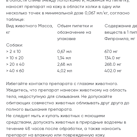
наносят препарат на кожу в области холки в одну или
несколько точек в минимальной дозе 0,067 мл/кг, согласно
таблице:
Вид животного Масса,
Объем пипетки и
Содержание д
кг
обозначение на
веществ в 1 пи
упаковке
Фипронила, мг
Собаки:
> 2 ≤ 10
0,67 мл
67.0 мг
> 10 ≤ 20
1,34 мл
134.0 мг
> 20 ≤ 40
2,68 мл
268.0 мг
> 40 ≤ 60
4,02 мл
402.0 мг
Избегайте контакта препарата с глазами животного.
Убедитесь, что препарат нанесен животному на область
тела, недоступную для слизывания. Не допускайте
обитающих совместно животных облизывать друг друга до
полного высыхания препарата.
Не следует мыть и купать животных с моющими
средствами, допускать животных в природные водоемы в
течение 48 часов после обработки, а также наносить
препарат на влажную или поврежденную кожу.