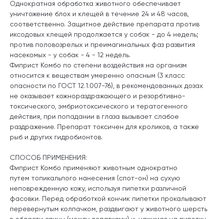
Однократная обработка животного обеспечивает
уничтожение блох и клещей в течение 24 и 48 часов,
соответственно. Защитное действие препарата против
иксодовых клещей продолжается у собак - до 4 недель;
против половозрелых и преимагинальных фаз развития
насекомых - у собак - 4 - 12 недель.
Фиприст Комбо по степени воздействия на организм
относится к веществам умеренно опасным (3 класс
опасности по ГОСТ 12.1.007-76), в рекомендованных дозах
не оказывает кожнораздражающего и резорбтивно-
токсического, эмбриотоксического и тератогенного
действия, при попадании в глаза вызывает слабое
раздражение. Препарат токсичен для кроликов, а также
рыб и других гидробионтов.
СПОСОБ ПРИМЕНЕНИЯ:
Фиприст Комбо применяют животным однократно
путем топикальпого нанесения (спот-он) на сухую
неповрежденную кожу, используя пипетки различной
фасовки. Перед обработкой кончик пипетки прокалывают
перевернутым колпачком, раздвигают у животного шерсть
в области спины (между лопатками) и, нажимая на пипетку,