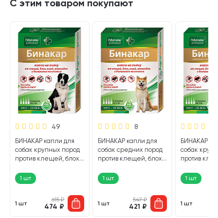
С этим товаром покупают
49
8
БИНАКАР капли для
БИНАКАР капли для
БИНАКАР ка
собак крупных пород
собак средних пород
собак крупн
против клещей, блох,
против клещей, блох,
против клещ
вшей и власоедов уп.
вшей и власоедов уп.
вшей и влас
4 пипетки (1 шт)
4 пипетки (1 шт)
4 пипетки (1
1 шт
1 шт
1 шт
615
₽
547
₽
1 шт
1 шт
1 шт
474
₽
421
₽
4