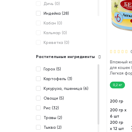
Дичь (
0
)
Улучшение аппетита (
0
)
MONGE (
2
)
Индейка (
28
)
Чувствительное
MR.BUFFALO (
0
)
пищеварение (
4
)
Кабан (
0
)
NALAPU (
0
)
Кальмар (
0
)
NATURE'S TABLE (
0
)
Креветка (
0
)
ORGANIC CHOICE (
0
)
Кролик (
10
)
ORGANIX (
0
)
Растительные ингредиенты
Курица (
51
)
Влажный к
ORIGINAL CHOICE (
0
)
для кошек
Горох (
5
)
Лосось (
12
)
PERFECT FIT (
0
)
Легкая фор
Картофель (
3
)
Минтай (
1
)
PETIBON (
0
)
0,2 кг
Кукуруза, пшеница (
6
)
Мясное ассорти (
3
)
PETTRIC (
6
)
Овощи (
5
)
Олень, лось (
0
)
200 гр
PIQUBO (
2
)
Рис (
32
)
200 гр х
Птица (
4
)
PRIME ASIA (
0
)
6 шт
Травы (
2
)
Рыба (
1
)
PRIME MEAT (
16
)
200 гр
Тыква (
2
)
х 12 шт
Сардина (
0
)
PRIME NATURE (
0
)