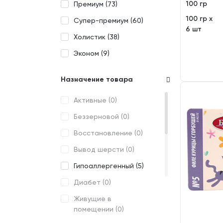
100 гр
Премиум (
73
)
CATTYMAN (
0
)
100 гр х
Супер-премиум (
60
)
CHAMMY (
0
)
6 шт
Холистик (
38
)
CLAN (
1
)
Эконом (
9
)
CRAVE (
0
)
DARSI (
0
)
Назначение товара
DELISH (
0
)
Активные (
0
)
DR.CLAUDER’S (
0
)
Беззерновой (
0
)
EDEL (
2
)
Восстановление (
0
)
EKONORM (
4
)
Вывод шерсти (
0
)
ENSO (
0
)
Гипоаллергенный (
5
)
EUKANUBA (
0
)
Диабет (
0
)
FARMINA (
0
)
Живущие в
FELIX (
0
)
помещении (
0
)