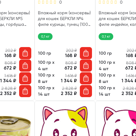
0
0
0
орм (консервы)
Влажный корм (консервы)
Влажный корм (ко
 БЕРКЛИ №5
для кошек БЕРКЛИ №4
для кошек БЕРКЛ
цы, горбуша
филе курицы, тунец (100
филе индейки, ка
гр)
(100 гр)
0,1 кг
0,1 кг
202
₽
202
₽
202
100 гр
100 гр
168
₽
168
₽
168
100 гр х
100 гр х
808
₽
808
₽
808
672
₽
672
₽
672
4 шт
4 шт
100 гр х
100 гр х
1 616
₽
1 616
₽
1 616
1 344
₽
1 344
₽
1 344
8 шт
8 шт
100 гр х
100 гр х
2 828
₽
2 828
₽
2 828
2 352
₽
2 352
₽
2 352
14 шт
14 шт