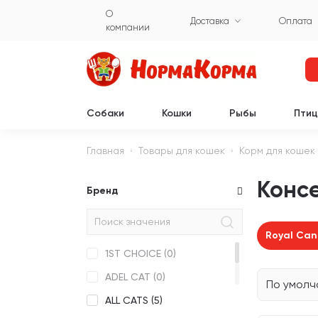
О
Доставка
Оплата
компании
Собаки
Кошки
Рыбы
Пти
Главная
Товары для кошек
Корм для кошек
Консе
Бренд
Royal Can
1ST CHOICE (
0
)
ADEL CAT (
0
)
По умол
ALL CATS (
5
)