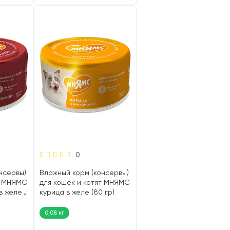
0
нсервы)
Влажный корм (консервы)
т МНЯМС
для кошек и котят МНЯМС
в желе
курица в желе (80 гр)
0,08 кг