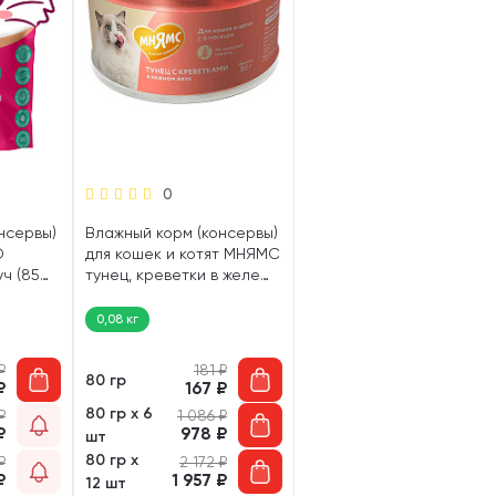
0
нсервы)
Влажный корм (консервы)
O
для кошек и котят МНЯМС
ч (85
тунец, креветки в желе
(80 гр)
0,08 кг
₽
181
₽
80 гр
₽
167
₽
80 гр х 6
₽
1 086
₽
₽
978
₽
шт
80 гр х
₽
2 172
₽
₽
1 957
₽
12 шт