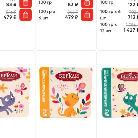
100 гр
100 гр
83
₽
83
₽
122
100 гр х
100 гр х 6
546
₽
546
₽
792
479
₽
479
₽
713
6 шт
шт
100 гр х
1 584
1 427
12 шт