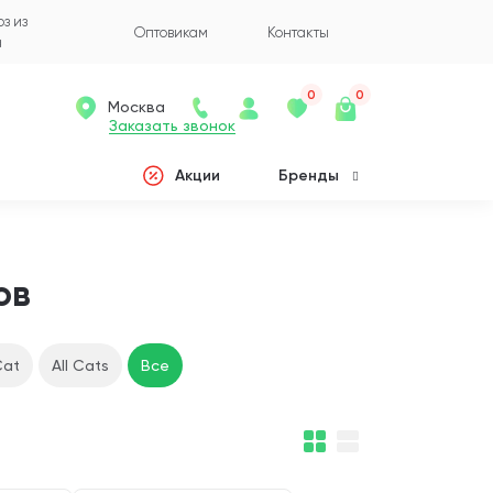
з из
Оптовикам
Контакты
а
0
0
Москва
Заказать звонок
Акции
Бренды
ов
Cat
All Cats
Все