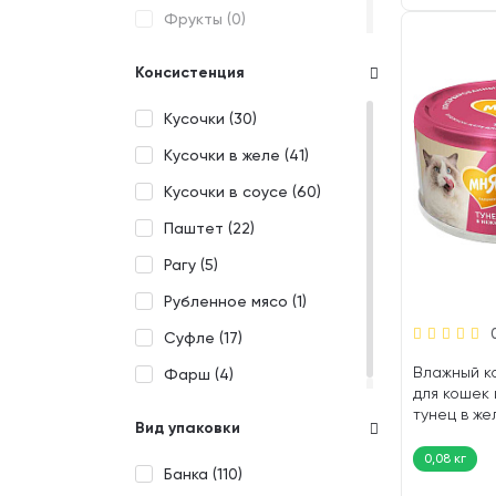
Фрукты (
0
)
Свинина (
0
)
PRO PLAN (
0
)
Яблоко (
0
)
Сельдь (
0
)
PROBALANCE (
0
)
Консистенция
Ягоды (
7
)
Скумбрия (
1
)
PROLAPA (
0
)
Кусочки (
30
)
Телятина (
13
)
PROХВОСТ (
0
)
Кусочки в желе (
41
)
Треска (
3
)
PUFFINS (
0
)
Кусочки в соусе (
60
)
Тунец (
21
)
PURINA ONE (
0
)
Паштет (
22
)
Утка (
4
)
ROYAL CANIN (
0
)
Рагу (
5
)
Форель (
0
)
SAVITA (
0
)
Рубленное мясо (
1
)
Ягненок (
10
)
SHEBA (
0
)
Суфле (
17
)
SIRIUS (
0
)
Влажный к
Фарш (
4
)
для кошек
SMART CAT (
9
)
тунец в же
Вид упаковки
SOLID NATURA (
0
)
0,08 кг
STATERA (
0
)
Банка (
110
)