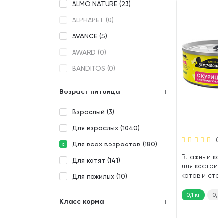
ALMO NATURE (
23
)
ALPHAPET (
0
)
AVANCE (
5
)
AWARD (
0
)
BANDITOS (
0
)
BERKLEY (
20
)
Возраст питомца
BEST DINNER (
16
)
Взрослый (
3
)
BIOMENU (
0
)
Для взрослых (
1040
)
BLITZ (
0
)
Для всех возрастов (
180
)
BRIT (
0
)
Влажный к
Для котят (
141
)
BROOKSFIELD (
0
)
для кастр
котов и с
Для пожилых (
10
)
BRUNCH (
0
)
кошек ВК
курица (100
0,1 кг
0,
CANDYCAT (
0
)
Класс корма
CAT'S MENU (
0
)