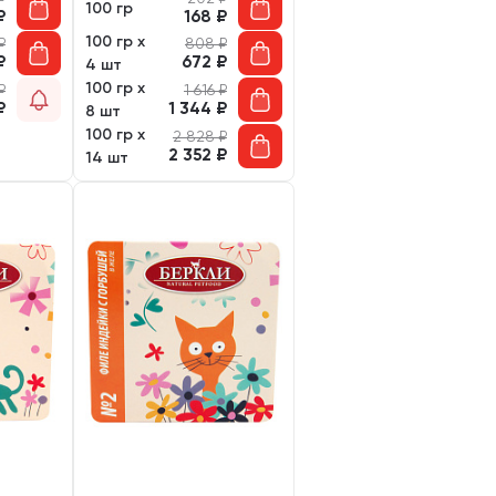
100 гр
₽
168
₽
100 гр х
₽
808
₽
₽
672
₽
4 шт
100 гр х
₽
1 616
₽
₽
1 344
₽
8 шт
100 гр х
2 828
₽
2 352
₽
14 шт