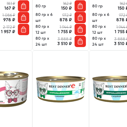
181
₽
162
₽
162
80 гр
80 гр
167
₽
150
₽
150
80 гр х 6
80 гр х 6
1 086
₽
972
₽
972
978
₽
878
₽
878
шт
шт
80 гр х
80 гр х
2 172
₽
1 944
₽
1 944
1 957
₽
1 755
₽
1 755
12 шт
12 шт
80 гр х
80 гр х
3 888
₽
3 888
3 510
₽
3 510
24 шт
24 шт