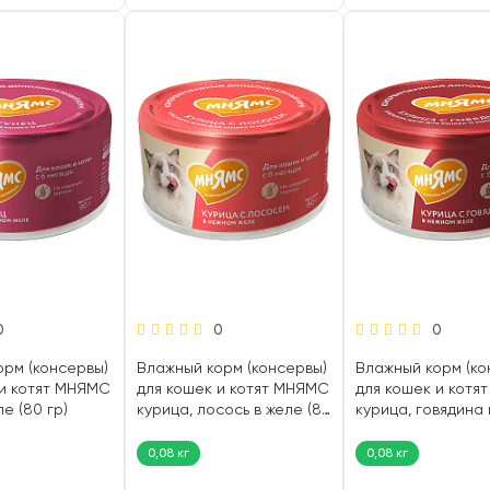
0
0
0
орм (консервы)
Влажный корм (консервы)
Влажный корм (ко
 и котят МНЯМС
для кошек и котят МНЯМС
для кошек и котя
ле (80 гр)
курица, лосось в желе (80
курица, говядина 
гр)
(80 гр)
0,08 кг
0,08 кг