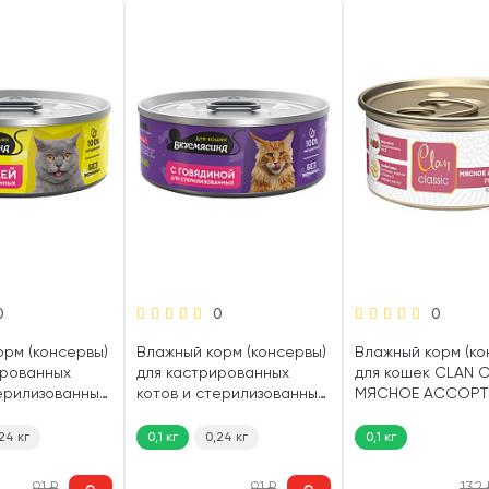
0
0
0
орм (консервы)
Влажный корм (консервы)
Влажный корм (ко
ированных
для кастрированных
для кошек CLAN 
терилизованных
котов и стерилизованных
МЯСНОЕ АССОРТ
УСМЯСИНА
кошек ВКУСМЯСИНА
паштет говядина (
 гр)
говядина (100 гр)
24 кг
0,1 кг
0,24 кг
0,1 кг
91
₽
91
₽
132