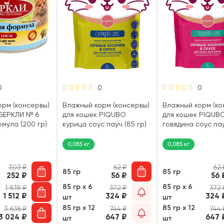
0
0
0
орм (консервы)
Влажный корм (консервы)
Влажный корм (ко
 БЕРКЛИ № 6
для кошек PIQUBO
для кошек PIQUB
мула (200 гр)
курица соус пауч (85 гр)
говядина соус пау
гр)
0,085 кг
0,085 кг
303
₽
62
₽
62
85 гр
85 гр
252
₽
56
₽
56
85 гр х 6
85 гр х 6
1 818
₽
372
₽
372
1 512
₽
324
₽
324
шт
шт
85 гр х 12
85 гр х 12
3 636
₽
744
₽
744
3 024
₽
647
₽
647
шт
шт