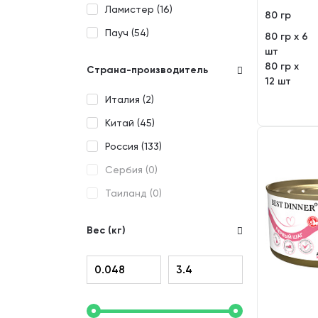
TASTY (
0
)
Ламистер (
16
)
80 гр
VITA PRO (
0
)
Пауч (
54
)
80 гр х 6
шт
WANPY (
9
)
80 гр х
Страна-производитель
WHISKAS (
0
)
12 шт
Италия (
2
)
X-CAT (
0
)
Китай (
45
)
ZILLII (
0
)
Россия (
133
)
ZOORING (
0
)
Сербия (
0
)
ВКУСМЯСИНА (
5
)
Таиланд (
0
)
ГУРМЭ (
0
)
ДАРЛИНГ (
0
)
Вес (кг)
ДЕРЕВЕНСКИЕ
ЛАКОМСТВА (
0
)
ЕМ БЕЗ ПРОБЛЕМ (
0
)
ЗООГУРМАН (
4
)