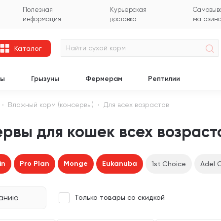
Полезная
Курьерская
Самовыво
информация
доставка
магазин
Каталог
цы
Грызуны
Фермерам
Рептилии
Влажный корм (консервы)
Для всех возрастов
рвы для кошек всех возраст
in
Pro Plan
Monge
Eukanuba
1st Choice
Adel 
чанию
Только товары со скидкой