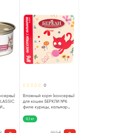
0
нсервы)
Влажный корм (консервы)
CLASSIC
для кошек БЕРКЛИ №6
И
филе курицы, кальмар
100 гр)
(100 гр)
0,1 кг
₽
202
₽