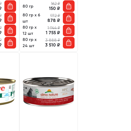
₽
162
₽
80 гр
₽
150
₽
80 гр х 6
₽
972
₽
₽
878
₽
шт
80 гр х
₽
1 944
₽
₽
1 755
₽
12 шт
80 гр х
₽
3 888
₽
₽
3 510
₽
24 шт