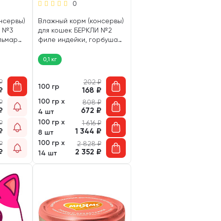
0
нсервы)
Влажный корм (консервы)
И №3
для кошек БЕРКЛИ №2
льмар
филе индейки, горбуша
(100 гр)
0,1 кг
₽
202
₽
100 гр
₽
168
₽
100 гр х
₽
808
₽
₽
672
₽
4 шт
100 гр х
₽
1 616
₽
₽
1 344
₽
8 шт
100 гр х
₽
2 828
₽
₽
2 352
₽
14 шт