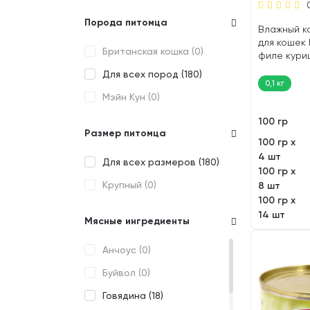
FLORIDA (
0
)
Заболевания ЖКТ (
0
)
Порода питомца
GEMON (
0
)
Заболевания печени (
0
)
Влажный к
для кошек
GINA (
0
)
Заболевания почек (
0
)
Британская кошка (
0
)
филе кури
(100 гр)
GO! KITCHEN (
10
)
Избыточный вес (
0
)
Для всех пород (
180
)
0,1 кг
GRAND PRIX (
0
)
Иммунитет и внутренние
Мэйн Кун (
0
)
органы (
0
)
GRANDORF (
0
)
100 гр
Кастрация и
Размер питомца
HAPPY CAT (
0
)
100 гр х
стерилизация (
19
)
4 шт
INABA (
Для всех размеров (
0
)
180
)
Кожа и шерсть (
4
)
100 гр х
KARMY (
Крупный (
0
)
0
)
8 шт
МКБ профилактика (
0
)
100 гр х
KITEKAT (
0
)
14 шт
Пищевая аллергия (
2
)
Мясные ингредиенты
LANDOR (
0
)
Привередливые (
0
)
Анчоус (
0
)
MATISSE (
0
)
Стандартный (
146
)
Буйвол (
0
)
MI-MI (
14
)
Стресс и период
Говядина (
18
)
адаптации (
0
)
MON AMI (
0
)